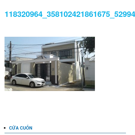
118320964_358102421861675_5299
DANH MỤC
CỬA CUỐN