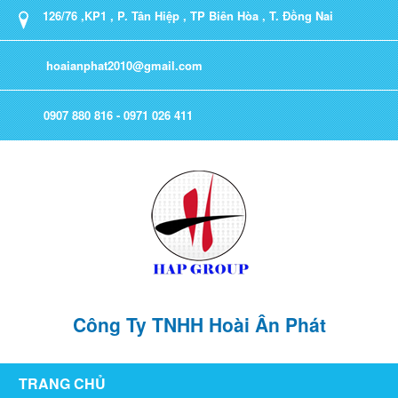
126/76 ,KP1 , P. Tân Hiệp , TP Biên Hòa , T. Đồng Nai
hoaianphat2010@gmail.com
0907 880 816 - 0971 026 411
Công Ty TNHH Hoài Ân Phát
TRANG CHỦ