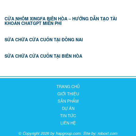
CỬA NHÔM XINGFA BIÊN HÒA – HƯỚNG DẪN TẠO TÀI
KHOẢN CHATGPT MIỄN PHÍ
SỬA CHỮA CỬA CUỐN TẠI ĐỒNG NAI
SỬA CHỮA CỬA CUỐN TẠI BIÊN HÒA
TRANG CHỦ
GIỚI THIỆU
SẢN PHẨM
DỰ ÁN
TIN TỨC
LIÊN HỆ
© Copyright 2026 by hapgroup.com. Site by:
roboxt.com