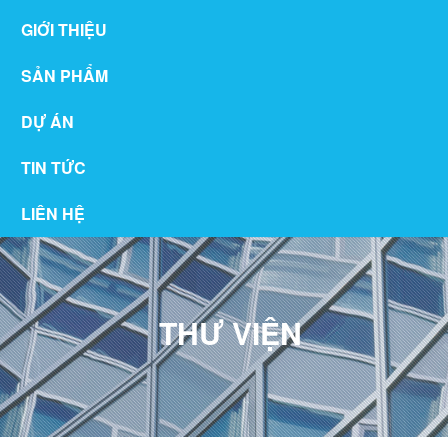
GIỚI THIỆU
SẢN PHẨM
DỰ ÁN
TIN TỨC
LIÊN HỆ
THƯ VIỆN