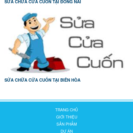
SỬA CHỮA CỬA CUỐN TẠI ĐỒNG NAI
SỬA CHỮA CỬA CUỐN TẠI BIÊN HÒA
TRANG CHỦ
GIỚI THIỆU
SẢN PHẨM
DỰ ÁN