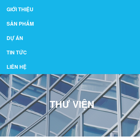
GIỚI THIỆU
SẢN PHẨM
DỰ ÁN
TIN TỨC
LIÊN HỆ
THƯ VIỆN