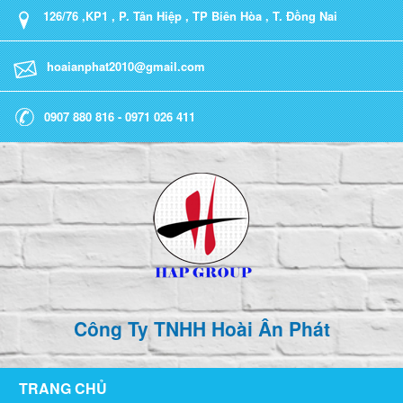
126/76 ,KP1 , P. Tân Hiệp , TP Biên Hòa , T. Đồng Nai
hoaianphat2010@gmail.com
0907 880 816 - 0971 026 411
Công Ty TNHH Hoài Ân Phát
TRANG CHỦ