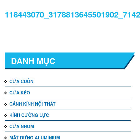
118443070_3178813645501902_714
DANH MỤC
CỬA CUỐN
CỬA KÉO
CÁNH KÍNH NỘI THẤT
KÍNH CƯỜNG LỰC
CỬA NHÔM
MẶT DỰNG ALUMINIUM