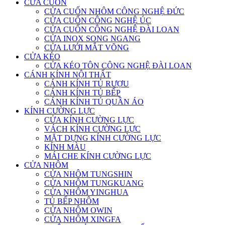
CỬA CUỐN
CỬA CUỐN NHÔM CÔNG NGHỆ ĐỨC
CỬA CUỐN CÔNG NGHỆ ÚC
CỬA CUỐN CÔNG NGHỆ ĐÀI LOAN
CỬA INOX SONG NGANG
CỬA LƯỚI MẮT VÕNG
CỬA KÉO
CỬA KÉO TÔN CÔNG NGHỆ ĐÀI LOAN
CÁNH KÍNH NỘI THẤT
CÁNH KÍNH TỦ RƯỢU
CÁNH KÍNH TỦ BẾP
CÁNH KÍNH TỦ QUẦN ÁO
KÍNH CƯỜNG LỰC
CỬA KÍNH CƯỜNG LỰC
VÁCH KÍNH CƯỜNG LỰC
MẶT DỰNG KÍNH CƯỜNG LỰC
KÍNH MÀU
MÁI CHE KÍNH CƯỜNG LỰC
CỬA NHÔM
CỬA NHÔM TUNGSHIN
CỬA NHÔM TUNGKUANG
CỬA NHÔM YINGHUA
TỦ BẾP NHÔM
CỬA NHÔM OWIN
CỬA NHÔM XINGFA