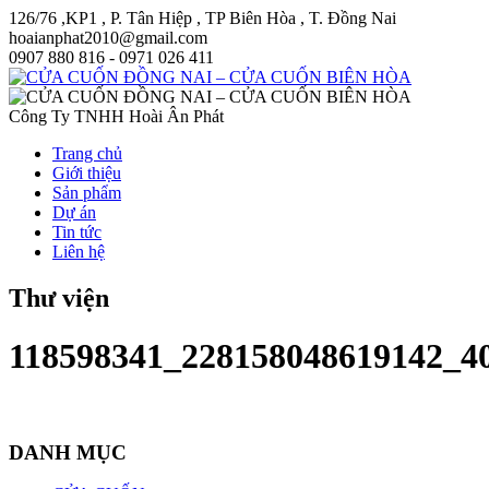
126/76 ,KP1 , P. Tân Hiệp , TP Biên Hòa , T. Đồng Nai
hoaianphat2010@gmail.com
0907 880 816 - 0971 026 411
Công Ty TNHH Hoài Ân Phát
Trang chủ
Giới thiệu
Sản phẩm
Dự án
Tin tức
Liên hệ
Thư viện
118598341_228158048619142_4
DANH MỤC