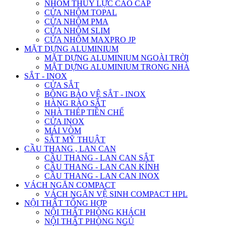
NHÔM THỦY LỰC CAO CẤP
CỬA NHÔM TOPAL
CỬA NHÔM PMA
CỬA NHÔM SLIM
CỬA NHÔM MAXPRO JP
MẶT DỰNG ALUMINIUM
MẶT DỰNG ALUMINIUM NGOÀI TRỜI
MẶT DỰNG ALUMINIUM TRONG NHÀ
SẮT - INOX
CỬA SẮT
BÔNG BẢO VỆ SẮT - INOX
HÀNG RÀO SẮT
NHÀ THÉP TIỀN CHẾ
CỬA INOX
MÁI VÒM
SẮT MỸ THUẬT
CẦU THANG , LAN CAN
CẦU THANG - LAN CAN SẮT
CẦU THANG - LAN CAN KÍNH
CẦU THANG - LAN CAN INOX
VÁCH NGĂN COMPACT
VÁCH NGĂN VỆ SINH COMPACT HPL
NỘI THẤT TỔNG HỢP
NỘI THẤT PHÒNG KHÁCH
NỘI THẤT PHÒNG NGỦ