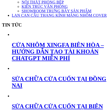
NỘI THẤT PHÒNG BẾP
KIẾN TRÚC VĂN PHÒNG
SHOWROOM TRƯNG BÀY SẢN PHẨM
LAN CAN CẦU THANG KÍNH MÁNG NHÔM COVER
TIN TỨC
CỬA NHÔM XINGFA BIÊN HÒA –
HƯỚNG DẪN TẠO TÀI KHOẢN
CHATGPT MIỄN PHÍ
SỬA CHỮA CỬA CUỐN TẠI ĐỒNG
NAI
SỬA CHỮA CỬA CUỐN TẠI BIÊN