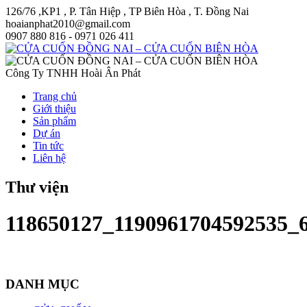
126/76 ,KP1 , P. Tân Hiệp , TP Biên Hòa , T. Đồng Nai
hoaianphat2010@gmail.com
0907 880 816 - 0971 026 411
Công Ty TNHH Hoài Ân Phát
Trang chủ
Giới thiệu
Sản phẩm
Dự án
Tin tức
Liên hệ
Thư viện
118650127_1190961704592535_
DANH MỤC