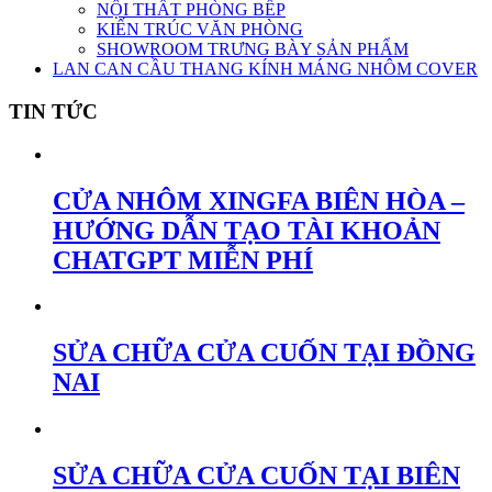
NỘI THẤT PHÒNG BẾP
KIẾN TRÚC VĂN PHÒNG
SHOWROOM TRƯNG BÀY SẢN PHẨM
LAN CAN CẦU THANG KÍNH MÁNG NHÔM COVER
TIN TỨC
CỬA NHÔM XINGFA BIÊN HÒA –
HƯỚNG DẪN TẠO TÀI KHOẢN
CHATGPT MIỄN PHÍ
SỬA CHỮA CỬA CUỐN TẠI ĐỒNG
NAI
SỬA CHỮA CỬA CUỐN TẠI BIÊN