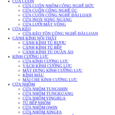
CỬA CUỐN
CỬA CUỐN NHÔM CÔNG NGHỆ ĐỨC
CỬA CUỐN CÔNG NGHỆ ÚC
CỬA CUỐN CÔNG NGHỆ ĐÀI LOAN
CỬA INOX SONG NGANG
CỬA LƯỚI MẮT VÕNG
CỬA KÉO
CỬA KÉO TÔN CÔNG NGHỆ ĐÀI LOAN
CÁNH KÍNH NỘI THẤT
CÁNH KÍNH TỦ RƯỢU
CÁNH KÍNH TỦ BẾP
CÁNH KÍNH TỦ QUẦN ÁO
KÍNH CƯỜNG LỰC
CỬA KÍNH CƯỜNG LỰC
VÁCH KÍNH CƯỜNG LỰC
MẶT DỰNG KÍNH CƯỜNG LỰC
KÍNH MÀU
MÁI CHE KÍNH CƯỜNG LỰC
CỬA NHÔM
CỬA NHÔM TUNGSHIN
CỬA NHÔM TUNGKUANG
CỬA NHÔM YINGHUA
TỦ BẾP NHÔM
CỬA NHÔM OWIN
CỬA NHÔM XINGFA