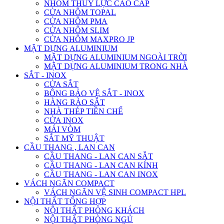
NHÔM THỦY LỰC CAO CẤP
CỬA NHÔM TOPAL
CỬA NHÔM PMA
CỬA NHÔM SLIM
CỬA NHÔM MAXPRO JP
MẶT DỰNG ALUMINIUM
MẶT DỰNG ALUMINIUM NGOÀI TRỜI
MẶT DỰNG ALUMINIUM TRONG NHÀ
SẮT - INOX
CỬA SẮT
BÔNG BẢO VỆ SẮT - INOX
HÀNG RÀO SẮT
NHÀ THÉP TIỀN CHẾ
CỬA INOX
MÁI VÒM
SẮT MỸ THUẬT
CẦU THANG , LAN CAN
CẦU THANG - LAN CAN SẮT
CẦU THANG - LAN CAN KÍNH
CẦU THANG - LAN CAN INOX
VÁCH NGĂN COMPACT
VÁCH NGĂN VỆ SINH COMPACT HPL
NỘI THẤT TỔNG HỢP
NỘI THẤT PHÒNG KHÁCH
NỘI THẤT PHÒNG NGỦ