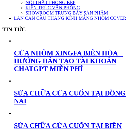
NỘI THẤT PHÒNG BẾP
KIẾN TRÚC VĂN PHÒNG
SHOWROOM TRƯNG BÀY SẢN PHẨM
LAN CAN CẦU THANG KÍNH MÁNG NHÔM COVER
TIN TỨC
CỬA NHÔM XINGFA BIÊN HÒA –
HƯỚNG DẪN TẠO TÀI KHOẢN
CHATGPT MIỄN PHÍ
SỬA CHỮA CỬA CUỐN TẠI ĐỒNG
NAI
SỬA CHỮA CỬA CUỐN TẠI BIÊN