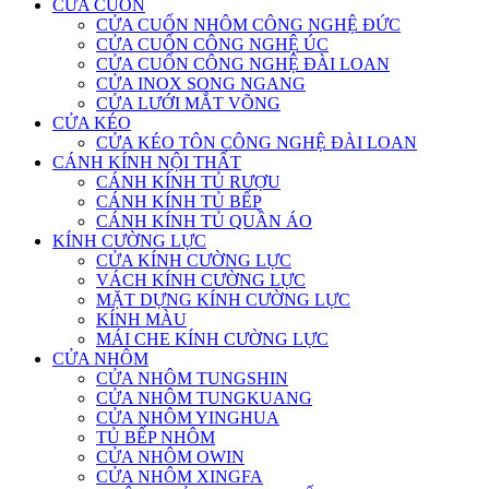
CỬA CUỐN
CỬA CUỐN NHÔM CÔNG NGHỆ ĐỨC
CỬA CUỐN CÔNG NGHỆ ÚC
CỬA CUỐN CÔNG NGHỆ ĐÀI LOAN
CỬA INOX SONG NGANG
CỬA LƯỚI MẮT VÕNG
CỬA KÉO
CỬA KÉO TÔN CÔNG NGHỆ ĐÀI LOAN
CÁNH KÍNH NỘI THẤT
CÁNH KÍNH TỦ RƯỢU
CÁNH KÍNH TỦ BẾP
CÁNH KÍNH TỦ QUẦN ÁO
KÍNH CƯỜNG LỰC
CỬA KÍNH CƯỜNG LỰC
VÁCH KÍNH CƯỜNG LỰC
MẶT DỰNG KÍNH CƯỜNG LỰC
KÍNH MÀU
MÁI CHE KÍNH CƯỜNG LỰC
CỬA NHÔM
CỬA NHÔM TUNGSHIN
CỬA NHÔM TUNGKUANG
CỬA NHÔM YINGHUA
TỦ BẾP NHÔM
CỬA NHÔM OWIN
CỬA NHÔM XINGFA