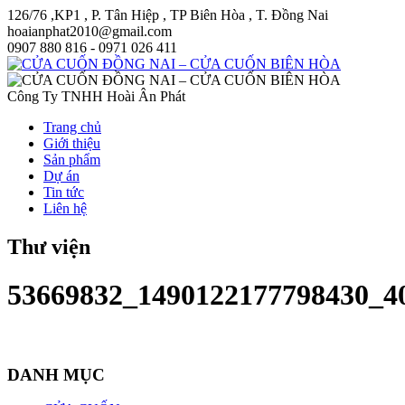
126/76 ,KP1 , P. Tân Hiệp , TP Biên Hòa , T. Đồng Nai
hoaianphat2010@gmail.com
0907 880 816 - 0971 026 411
Công Ty TNHH Hoài Ân Phát
Trang chủ
Giới thiệu
Sản phẩm
Dự án
Tin tức
Liên hệ
Thư viện
53669832_1490122177798430_4
DANH MỤC