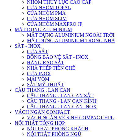
NHÔM THỦY LỰC CAO CẤP
CỬA NHÔM TOPAL
CỬA NHÔM PMA
CỬA NHÔM SLIM
CỬA NHÔM MAXPRO JP
MẶT DỰNG ALUMINIUM
MẶT DỰNG ALUMINIUM NGOÀI TRỜI
MẶT DỰNG ALUMINIUM TRONG NHÀ
SẮT - INOX
CỬA SẮT
BÔNG BẢO VỆ SẮT - INOX
HÀNG RÀO SẮT
NHÀ THÉP TIỀN CHẾ
CỬA INOX
MÁI VÒM
SẮT MỸ THUẬT
CẦU THANG , LAN CAN
CẦU THANG - LAN CAN SẮT
CẦU THANG - LAN CAN KÍNH
CẦU THANG - LAN CAN INOX
VÁCH NGĂN COMPACT
VÁCH NGĂN VỆ SINH COMPACT HPL
NỘI THẤT TỔNG HỢP
NỘI THẤT PHÒNG KHÁCH
NỘI THẤT PHÒNG NGỦ