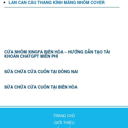
LAN CAN CẦU THANG KÍNH MÁNG NHÔM COVER
TIN TỨC
CỬA NHÔM XINGFA BIÊN HÒA – HƯỚNG DẪN TẠO TÀI
KHOẢN CHATGPT MIỄN PHÍ
SỬA CHỮA CỬA CUỐN TẠI ĐỒNG NAI
SỬA CHỮA CỬA CUỐN TẠI BIÊN HÒA
TRANG CHỦ
GIỚI THIỆU