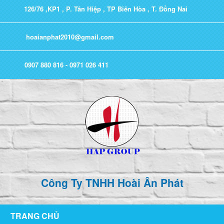
126/76 ,KP1 , P. Tân Hiệp , TP Biên Hòa , T. Đồng Nai
hoaianphat2010@gmail.com
0907 880 816 - 0971 026 411
Công Ty TNHH Hoài Ân Phát
TRANG CHỦ