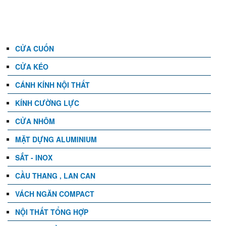
DANH MỤC
CỬA CUỐN
CỬA KÉO
CÁNH KÍNH NỘI THẤT
KÍNH CƯỜNG LỰC
CỬA NHÔM
MẶT DỰNG ALUMINIUM
SẮT - INOX
CẦU THANG , LAN CAN
VÁCH NGĂN COMPACT
NỘI THẤT TỔNG HỢP