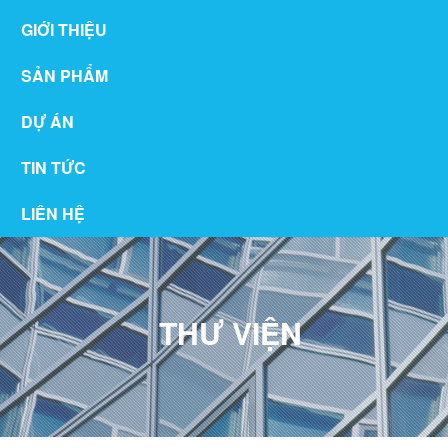
GIỚI THIỆU
SẢN PHẨM
DỰ ÁN
TIN TỨC
LIÊN HỆ
THƯ VIỆN