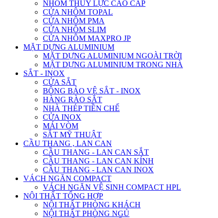
NHÔM THỦY LỰC CAO CẤP
CỬA NHÔM TOPAL
CỬA NHÔM PMA
CỬA NHÔM SLIM
CỬA NHÔM MAXPRO JP
MẶT DỰNG ALUMINIUM
MẶT DỰNG ALUMINIUM NGOÀI TRỜI
MẶT DỰNG ALUMINIUM TRONG NHÀ
SẮT - INOX
CỬA SẮT
BÔNG BẢO VỆ SẮT - INOX
HÀNG RÀO SẮT
NHÀ THÉP TIỀN CHẾ
CỬA INOX
MÁI VÒM
SẮT MỸ THUẬT
CẦU THANG , LAN CAN
CẦU THANG - LAN CAN SẮT
CẦU THANG - LAN CAN KÍNH
CẦU THANG - LAN CAN INOX
VÁCH NGĂN COMPACT
VÁCH NGĂN VỆ SINH COMPACT HPL
NỘI THẤT TỔNG HỢP
NỘI THẤT PHÒNG KHÁCH
NỘI THẤT PHÒNG NGỦ