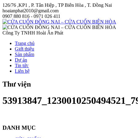
126/76 ,KP1 , P. Tân Hiệp , TP Biên Hòa , T. Đồng Nai
hoaianphat2010@gmail.com
0907 880 816 - 0971 026 411
Công Ty TNHH Hoài Ân Phát
Trang chủ
Giới thiệu
Sản phẩm
Dự án
Tin tức
Liên hệ
Thư viện
53913847_1230010250494521_7
DANH MỤC