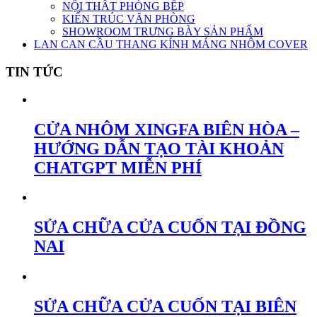
NỘI THẤT PHÒNG BẾP
KIẾN TRÚC VĂN PHÒNG
SHOWROOM TRƯNG BÀY SẢN PHẨM
LAN CAN CẦU THANG KÍNH MÁNG NHÔM COVER
TIN TỨC
CỬA NHÔM XINGFA BIÊN HÒA –
HƯỚNG DẪN TẠO TÀI KHOẢN
CHATGPT MIỄN PHÍ
SỬA CHỮA CỬA CUỐN TẠI ĐỒNG
NAI
SỬA CHỮA CỬA CUỐN TẠI BIÊN