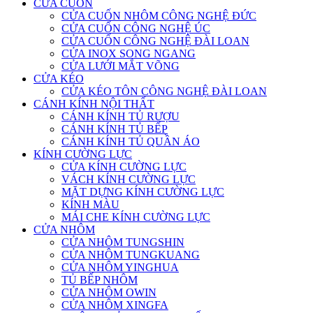
CỬA CUỐN
CỬA CUỐN NHÔM CÔNG NGHỆ ĐỨC
CỬA CUỐN CÔNG NGHỆ ÚC
CỬA CUỐN CÔNG NGHỆ ĐÀI LOAN
CỬA INOX SONG NGANG
CỬA LƯỚI MẮT VÕNG
CỬA KÉO
CỬA KÉO TÔN CÔNG NGHỆ ĐÀI LOAN
CÁNH KÍNH NỘI THẤT
CÁNH KÍNH TỦ RƯỢU
CÁNH KÍNH TỦ BẾP
CÁNH KÍNH TỦ QUẦN ÁO
KÍNH CƯỜNG LỰC
CỬA KÍNH CƯỜNG LỰC
VÁCH KÍNH CƯỜNG LỰC
MẶT DỰNG KÍNH CƯỜNG LỰC
KÍNH MÀU
MÁI CHE KÍNH CƯỜNG LỰC
CỬA NHÔM
CỬA NHÔM TUNGSHIN
CỬA NHÔM TUNGKUANG
CỬA NHÔM YINGHUA
TỦ BẾP NHÔM
CỬA NHÔM OWIN
CỬA NHÔM XINGFA