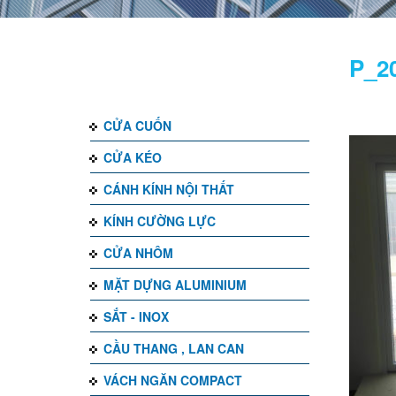
DANH MỤC
P_2
CỬA CUỐN
CỬA KÉO
CÁNH KÍNH NỘI THẤT
KÍNH CƯỜNG LỰC
CỬA NHÔM
MẶT DỰNG ALUMINIUM
SẮT - INOX
CẦU THANG , LAN CAN
VÁCH NGĂN COMPACT