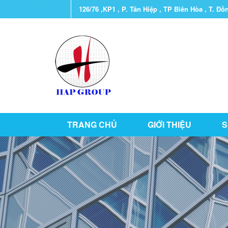
126/76 ,KP1 , P. Tân Hiệp , TP Biên Hòa , T. Đồ
TRANG CHỦ
GIỚI THIỆU
S