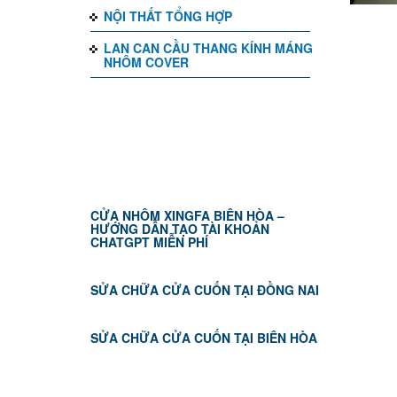
NỘI THẤT TỔNG HỢP
LAN CAN CẦU THANG KÍNH MÁNG
NHÔM COVER
TIN TỨC
CỬA NHÔM XINGFA BIÊN HÒA –
HƯỚNG DẪN TẠO TÀI KHOẢN
CHATGPT MIỄN PHÍ
SỬA CHỮA CỬA CUỐN TẠI ĐỒNG NAI
SỬA CHỮA CỬA CUỐN TẠI BIÊN HÒA