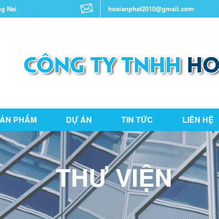
ng Nai
hoaianphat2010@gmail.com
ẢN PHẨM
DỰ ÁN
TIN TỨC
LIÊN HỆ
THƯ VIỆN