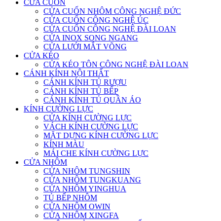
CỬA CUỐN
CỬA CUỐN NHÔM CÔNG NGHỆ ĐỨC
CỬA CUỐN CÔNG NGHỆ ÚC
CỬA CUỐN CÔNG NGHỆ ĐÀI LOAN
CỬA INOX SONG NGANG
CỬA LƯỚI MẮT VÕNG
CỬA KÉO
CỬA KÉO TÔN CÔNG NGHỆ ĐÀI LOAN
CÁNH KÍNH NỘI THẤT
CÁNH KÍNH TỦ RƯỢU
CÁNH KÍNH TỦ BẾP
CÁNH KÍNH TỦ QUẦN ÁO
KÍNH CƯỜNG LỰC
CỬA KÍNH CƯỜNG LỰC
VÁCH KÍNH CƯỜNG LỰC
MẶT DỰNG KÍNH CƯỜNG LỰC
KÍNH MÀU
MÁI CHE KÍNH CƯỜNG LỰC
CỬA NHÔM
CỬA NHÔM TUNGSHIN
CỬA NHÔM TUNGKUANG
CỬA NHÔM YINGHUA
TỦ BẾP NHÔM
CỬA NHÔM OWIN
CỬA NHÔM XINGFA