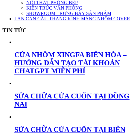
NỘI THẤT PHÒNG BẾP
KIẾN TRÚC VĂN PHÒNG
SHOWROOM TRƯNG BÀY SẢN PHẨM
LAN CAN CẦU THANG KÍNH MÁNG NHÔM COVER
TIN TỨC
CỬA NHÔM XINGFA BIÊN HÒA –
HƯỚNG DẪN TẠO TÀI KHOẢN
CHATGPT MIỄN PHÍ
SỬA CHỮA CỬA CUỐN TẠI ĐỒNG
NAI
SỬA CHỮA CỬA CUỐN TẠI BIÊN