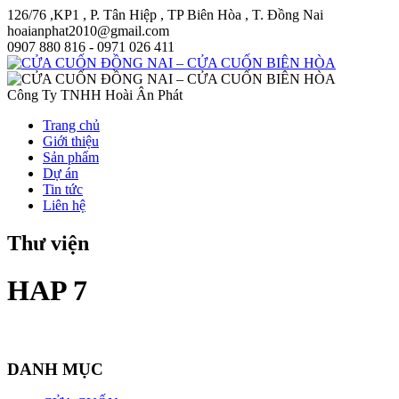
126/76 ,KP1 , P. Tân Hiệp , TP Biên Hòa , T. Đồng Nai
hoaianphat2010@gmail.com
0907 880 816 - 0971 026 411
Công Ty TNHH Hoài Ân Phát
Trang chủ
Giới thiệu
Sản phẩm
Dự án
Tin tức
Liên hệ
Thư viện
HAP 7
DANH MỤC