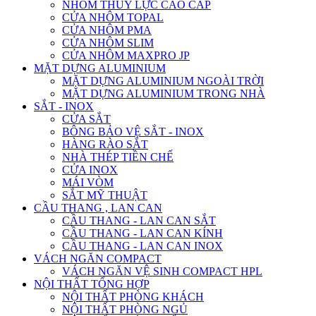
NHÔM THỦY LỰC CAO CẤP
CỬA NHÔM TOPAL
CỬA NHÔM PMA
CỬA NHÔM SLIM
CỬA NHÔM MAXPRO JP
MẶT DỰNG ALUMINIUM
MẶT DỰNG ALUMINIUM NGOÀI TRỜI
MẶT DỰNG ALUMINIUM TRONG NHÀ
SẮT - INOX
CỬA SẮT
BÔNG BẢO VỆ SẮT - INOX
HÀNG RÀO SẮT
NHÀ THÉP TIỀN CHẾ
CỬA INOX
MÁI VÒM
SẮT MỸ THUẬT
CẦU THANG , LAN CAN
CẦU THANG - LAN CAN SẮT
CẦU THANG - LAN CAN KÍNH
CẦU THANG - LAN CAN INOX
VÁCH NGĂN COMPACT
VÁCH NGĂN VỆ SINH COMPACT HPL
NỘI THẤT TỔNG HỢP
NỘI THẤT PHÒNG KHÁCH
NỘI THẤT PHÒNG NGỦ