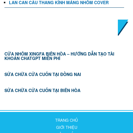
LAN CAN CẦU THANG KÍNH MÁNG NHÔM COVER
TIN TỨC
CỬA NHÔM XINGFA BIÊN HÒA – HƯỚNG DẪN TẠO TÀI
KHOẢN CHATGPT MIỄN PHÍ
SỬA CHỮA CỬA CUỐN TẠI ĐỒNG NAI
SỬA CHỮA CỬA CUỐN TẠI BIÊN HÒA
TRANG CHỦ
GIỚI THIỆU