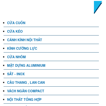
DANH MỤC
CỬA CUỐN
CỬA KÉO
CÁNH KÍNH NỘI THẤT
KÍNH CƯỜNG LỰC
CỬA NHÔM
MẶT DỰNG ALUMINIUM
SẮT - INOX
CẦU THANG , LAN CAN
VÁCH NGĂN COMPACT
NỘI THẤT TỔNG HỢP