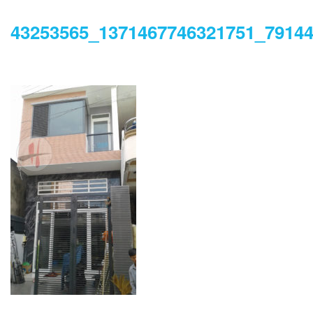
43253565_1371467746321751_7914