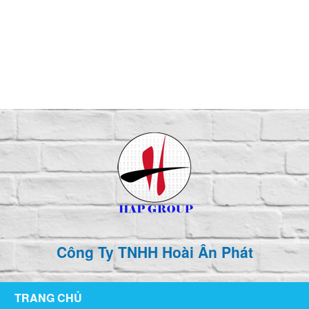
126/76 ,KP1 , P. Tân Hiệp , TP Biên Hòa , T. Đồng Nai
hoaianphat2010@gmail.com
0907 880 816 - 0971 026 411
Công Ty TNHH Hoài Ân Phát
TRANG CHỦ