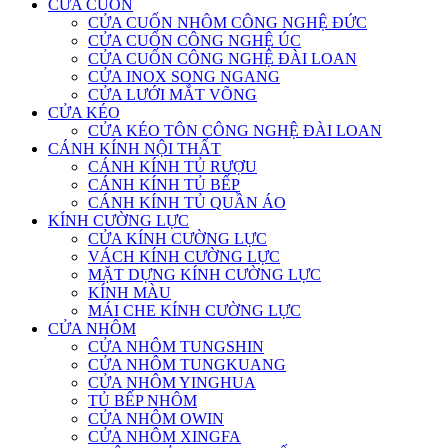
CỬA CUỐN
CỬA CUỐN NHÔM CÔNG NGHỆ ĐỨC
CỬA CUỐN CÔNG NGHỆ ÚC
CỬA CUỐN CÔNG NGHỆ ĐÀI LOAN
CỬA INOX SONG NGANG
CỬA LƯỚI MẮT VÕNG
CỬA KÉO
CỬA KÉO TÔN CÔNG NGHỆ ĐÀI LOAN
CÁNH KÍNH NỘI THẤT
CÁNH KÍNH TỦ RƯỢU
CÁNH KÍNH TỦ BẾP
CÁNH KÍNH TỦ QUẦN ÁO
KÍNH CƯỜNG LỰC
CỬA KÍNH CƯỜNG LỰC
VÁCH KÍNH CƯỜNG LỰC
MẶT DỰNG KÍNH CƯỜNG LỰC
KÍNH MÀU
MÁI CHE KÍNH CƯỜNG LỰC
CỬA NHÔM
CỬA NHÔM TUNGSHIN
CỬA NHÔM TUNGKUANG
CỬA NHÔM YINGHUA
TỦ BẾP NHÔM
CỬA NHÔM OWIN
CỬA NHÔM XINGFA