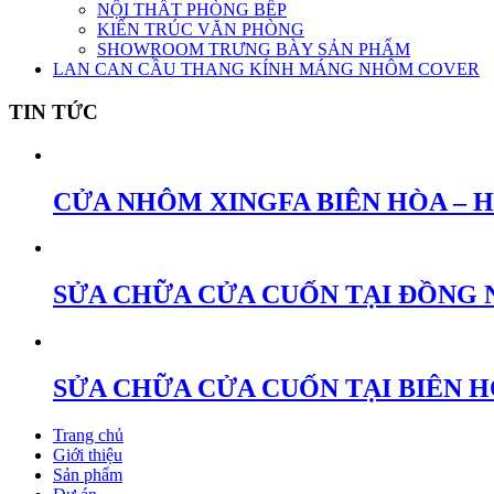
NỘI THẤT PHÒNG BẾP
KIẾN TRÚC VĂN PHÒNG
SHOWROOM TRƯNG BÀY SẢN PHẨM
LAN CAN CẦU THANG KÍNH MÁNG NHÔM COVER
TIN TỨC
CỬA NHÔM XINGFA BIÊN HÒA – 
SỬA CHỮA CỬA CUỐN TẠI ĐỒNG 
SỬA CHỮA CỬA CUỐN TẠI BIÊN 
Trang chủ
Giới thiệu
Sản phẩm