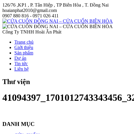
126/76 ,KP1 , P. Tân Hiệp , TP Biên Hòa , T. Đồng Nai
hoaianphat2010@gmail.com
0907 880 816 - 0971 026 411
Công Ty TNHH Hoài Ân Phát
Trang chủ
Giới thiệu
Sản phẩm
Dự án
Tin tức
Liên hệ
Thư viện
41094397_1701012743343456_3
DANH MỤC