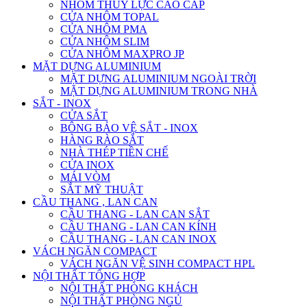
NHÔM THỦY LỰC CAO CẤP
CỬA NHÔM TOPAL
CỬA NHÔM PMA
CỬA NHÔM SLIM
CỬA NHÔM MAXPRO JP
MẶT DỰNG ALUMINIUM
MẶT DỰNG ALUMINIUM NGOÀI TRỜI
MẶT DỰNG ALUMINIUM TRONG NHÀ
SẮT - INOX
CỬA SẮT
BÔNG BẢO VỆ SẮT - INOX
HÀNG RÀO SẮT
NHÀ THÉP TIỀN CHẾ
CỬA INOX
MÁI VÒM
SẮT MỸ THUẬT
CẦU THANG , LAN CAN
CẦU THANG - LAN CAN SẮT
CẦU THANG - LAN CAN KÍNH
CẦU THANG - LAN CAN INOX
VÁCH NGĂN COMPACT
VÁCH NGĂN VỆ SINH COMPACT HPL
NỘI THẤT TỔNG HỢP
NỘI THẤT PHÒNG KHÁCH
NỘI THẤT PHÒNG NGỦ