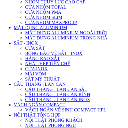
NHÔM THỦY LỰC CAO CẤP
CỬA NHÔM TOPAL
CỬA NHÔM PMA
CỬA NHÔM SLIM
CỬA NHÔM MAXPRO JP
MẶT DỰNG ALUMINIUM
MẶT DỰNG ALUMINIUM NGOÀI TRỜI
MẶT DỰNG ALUMINIUM TRONG NHÀ
SẮT - INOX
CỬA SẮT
BÔNG BẢO VỆ SẮT - INOX
HÀNG RÀO SẮT
NHÀ THÉP TIỀN CHẾ
CỬA INOX
MÁI VÒM
SẮT MỸ THUẬT
CẦU THANG , LAN CAN
CẦU THANG - LAN CAN SẮT
CẦU THANG - LAN CAN KÍNH
CẦU THANG - LAN CAN INOX
VÁCH NGĂN COMPACT
VÁCH NGĂN VỆ SINH COMPACT HPL
NỘI THẤT TỔNG HỢP
NỘI THẤT PHÒNG KHÁCH
NỘI THẤT PHÒNG NGỦ