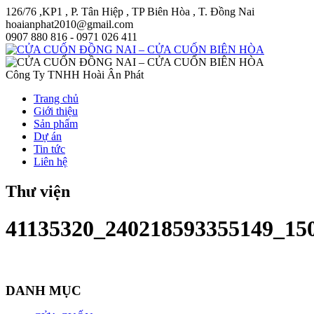
126/76 ,KP1 , P. Tân Hiệp , TP Biên Hòa , T. Đồng Nai
hoaianphat2010@gmail.com
0907 880 816 - 0971 026 411
Công Ty TNHH Hoài Ân Phát
Trang chủ
Giới thiệu
Sản phẩm
Dự án
Tin tức
Liên hệ
Thư viện
41135320_240218593355149_15
DANH MỤC