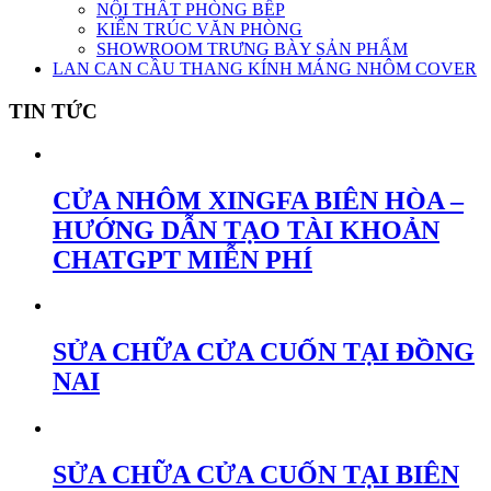
NỘI THẤT PHÒNG BẾP
KIẾN TRÚC VĂN PHÒNG
SHOWROOM TRƯNG BÀY SẢN PHẨM
LAN CAN CẦU THANG KÍNH MÁNG NHÔM COVER
TIN TỨC
CỬA NHÔM XINGFA BIÊN HÒA –
HƯỚNG DẪN TẠO TÀI KHOẢN
CHATGPT MIỄN PHÍ
SỬA CHỮA CỬA CUỐN TẠI ĐỒNG
NAI
SỬA CHỮA CỬA CUỐN TẠI BIÊN