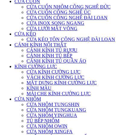
CỬA CUỐN
CỬA CUỐN NHÔM CÔNG NGHỆ ĐỨC
CỬA CUỐN CÔNG NGHỆ ÚC
CỬA CUỐN CÔNG NGHỆ ĐÀI LOAN
CỬA INOX SONG NGANG
CỬA LƯỚI MẮT VÕNG
CỬA KÉO
CỬA KÉO TÔN CÔNG NGHỆ ĐÀI LOAN
CÁNH KÍNH NỘI THẤT
CÁNH KÍNH TỦ RƯỢU
CÁNH KÍNH TỦ BẾP
CÁNH KÍNH TỦ QUẦN ÁO
KÍNH CƯỜNG LỰC
CỬA KÍNH CƯỜNG LỰC
VÁCH KÍNH CƯỜNG LỰC
MẶT DỰNG KÍNH CƯỜNG LỰC
KÍNH MÀU
MÁI CHE KÍNH CƯỜNG LỰC
CỬA NHÔM
CỬA NHÔM TUNGSHIN
CỬA NHÔM TUNGKUANG
CỬA NHÔM YINGHUA
TỦ BẾP NHÔM
CỬA NHÔM OWIN
CỬA NHÔM XINGFA