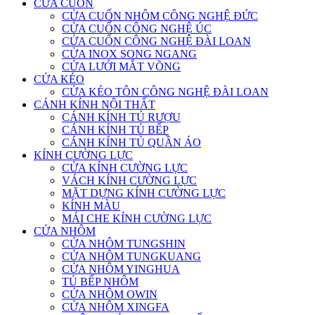
CỬA CUỐN
CỬA CUỐN NHÔM CÔNG NGHỆ ĐỨC
CỬA CUỐN CÔNG NGHỆ ÚC
CỬA CUỐN CÔNG NGHỆ ĐÀI LOAN
CỬA INOX SONG NGANG
CỬA LƯỚI MẮT VÕNG
CỬA KÉO
CỬA KÉO TÔN CÔNG NGHỆ ĐÀI LOAN
CÁNH KÍNH NỘI THẤT
CÁNH KÍNH TỦ RƯỢU
CÁNH KÍNH TỦ BẾP
CÁNH KÍNH TỦ QUẦN ÁO
KÍNH CƯỜNG LỰC
CỬA KÍNH CƯỜNG LỰC
VÁCH KÍNH CƯỜNG LỰC
MẶT DỰNG KÍNH CƯỜNG LỰC
KÍNH MÀU
MÁI CHE KÍNH CƯỜNG LỰC
CỬA NHÔM
CỬA NHÔM TUNGSHIN
CỬA NHÔM TUNGKUANG
CỬA NHÔM YINGHUA
TỦ BẾP NHÔM
CỬA NHÔM OWIN
CỬA NHÔM XINGFA