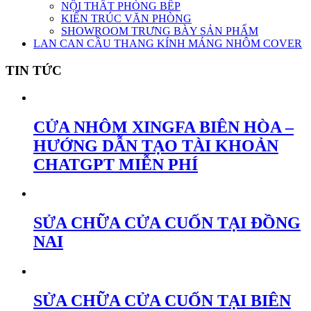
NỘI THẤT PHÒNG BẾP
KIẾN TRÚC VĂN PHÒNG
SHOWROOM TRƯNG BÀY SẢN PHẨM
LAN CAN CẦU THANG KÍNH MÁNG NHÔM COVER
TIN TỨC
CỬA NHÔM XINGFA BIÊN HÒA –
HƯỚNG DẪN TẠO TÀI KHOẢN
CHATGPT MIỄN PHÍ
SỬA CHỮA CỬA CUỐN TẠI ĐỒNG
NAI
SỬA CHỮA CỬA CUỐN TẠI BIÊN