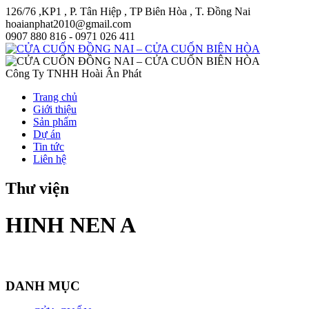
126/76 ,KP1 , P. Tân Hiệp , TP Biên Hòa , T. Đồng Nai
hoaianphat2010@gmail.com
0907 880 816 - 0971 026 411
Công Ty TNHH Hoài Ân Phát
Trang chủ
Giới thiệu
Sản phẩm
Dự án
Tin tức
Liên hệ
Thư viện
HINH NEN A
DANH MỤC