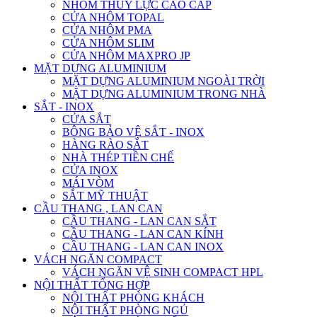
NHÔM THỦY LỰC CAO CẤP
CỬA NHÔM TOPAL
CỬA NHÔM PMA
CỬA NHÔM SLIM
CỬA NHÔM MAXPRO JP
MẶT DỰNG ALUMINIUM
MẶT DỰNG ALUMINIUM NGOÀI TRỜI
MẶT DỰNG ALUMINIUM TRONG NHÀ
SẮT - INOX
CỬA SẮT
BÔNG BẢO VỆ SẮT - INOX
HÀNG RÀO SẮT
NHÀ THÉP TIỀN CHẾ
CỬA INOX
MÁI VÒM
SẮT MỸ THUẬT
CẦU THANG , LAN CAN
CẦU THANG - LAN CAN SẮT
CẦU THANG - LAN CAN KÍNH
CẦU THANG - LAN CAN INOX
VÁCH NGĂN COMPACT
VÁCH NGĂN VỆ SINH COMPACT HPL
NỘI THẤT TỔNG HỢP
NỘI THẤT PHÒNG KHÁCH
NỘI THẤT PHÒNG NGỦ