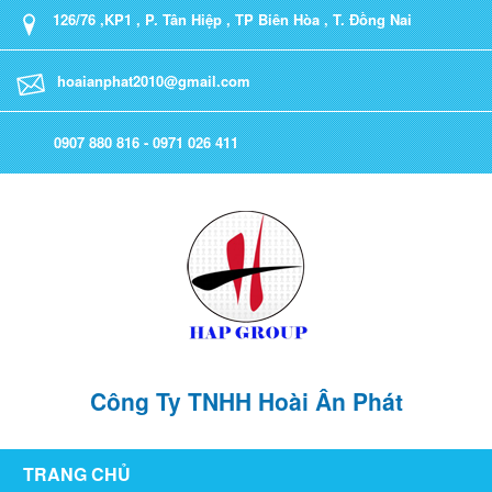
126/76 ,KP1 , P. Tân Hiệp , TP Biên Hòa , T. Đồng Nai
hoaianphat2010@gmail.com
0907 880 816 - 0971 026 411
Công Ty TNHH Hoài Ân Phát
TRANG CHỦ