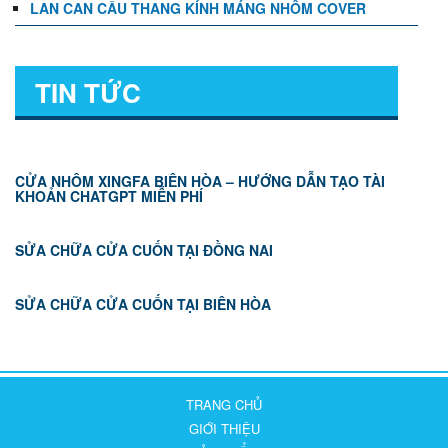
LAN CAN CẦU THANG KÍNH MÁNG NHÔM COVER
TIN TỨC
CỬA NHÔM XINGFA BIÊN HÒA – HƯỚNG DẪN TẠO TÀI
KHOẢN CHATGPT MIỄN PHÍ
SỬA CHỮA CỬA CUỐN TẠI ĐỒNG NAI
SỬA CHỮA CỬA CUỐN TẠI BIÊN HÒA
TRANG CHỦ
GIỚI THIỆU