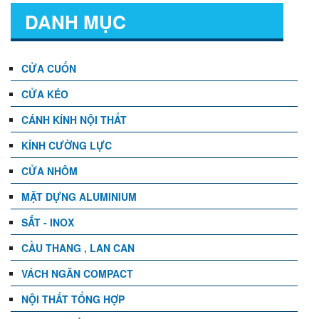
DANH MỤC
CỬA CUỐN
CỬA KÉO
CÁNH KÍNH NỘI THẤT
KÍNH CƯỜNG LỰC
CỬA NHÔM
MẶT DỰNG ALUMINIUM
SẮT - INOX
CẦU THANG , LAN CAN
VÁCH NGĂN COMPACT
NỘI THẤT TỔNG HỢP