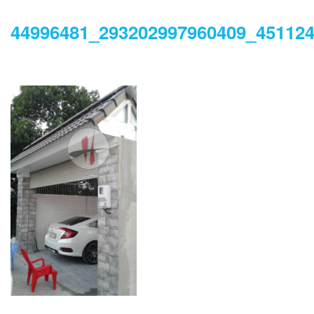
44996481_293202997960409_45112