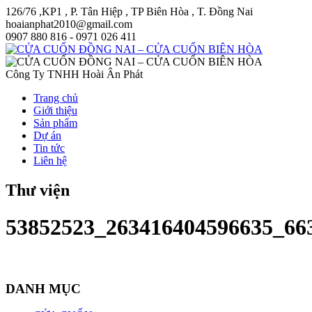
126/76 ,KP1 , P. Tân Hiệp , TP Biên Hòa , T. Đồng Nai
hoaianphat2010@gmail.com
0907 880 816 - 0971 026 411
Công Ty TNHH Hoài Ân Phát
Trang chủ
Giới thiệu
Sản phẩm
Dự án
Tin tức
Liên hệ
Thư viện
53852523_263416404596635_66
DANH MỤC