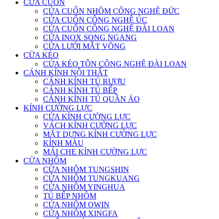
CỬA CUỐN
CỬA CUỐN NHÔM CÔNG NGHỆ ĐỨC
CỬA CUỐN CÔNG NGHỆ ÚC
CỬA CUỐN CÔNG NGHỆ ĐÀI LOAN
CỬA INOX SONG NGANG
CỬA LƯỚI MẮT VÕNG
CỬA KÉO
CỬA KÉO TÔN CÔNG NGHỆ ĐÀI LOAN
CÁNH KÍNH NỘI THẤT
CÁNH KÍNH TỦ RƯỢU
CÁNH KÍNH TỦ BẾP
CÁNH KÍNH TỦ QUẦN ÁO
KÍNH CƯỜNG LỰC
CỬA KÍNH CƯỜNG LỰC
VÁCH KÍNH CƯỜNG LỰC
MẶT DỰNG KÍNH CƯỜNG LỰC
KÍNH MÀU
MÁI CHE KÍNH CƯỜNG LỰC
CỬA NHÔM
CỬA NHÔM TUNGSHIN
CỬA NHÔM TUNGKUANG
CỬA NHÔM YINGHUA
TỦ BẾP NHÔM
CỬA NHÔM OWIN
CỬA NHÔM XINGFA