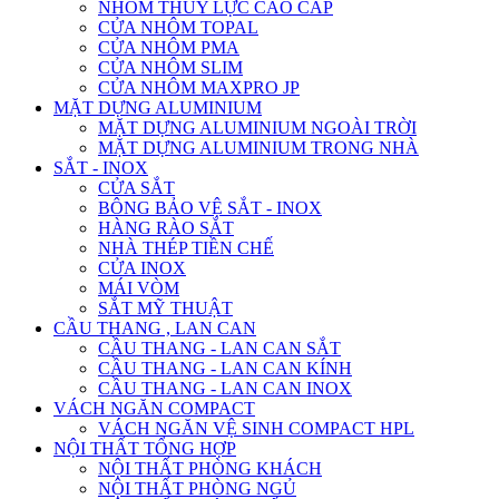
NHÔM THỦY LỰC CAO CẤP
CỬA NHÔM TOPAL
CỬA NHÔM PMA
CỬA NHÔM SLIM
CỬA NHÔM MAXPRO JP
MẶT DỰNG ALUMINIUM
MẶT DỰNG ALUMINIUM NGOÀI TRỜI
MẶT DỰNG ALUMINIUM TRONG NHÀ
SẮT - INOX
CỬA SẮT
BÔNG BẢO VỆ SẮT - INOX
HÀNG RÀO SẮT
NHÀ THÉP TIỀN CHẾ
CỬA INOX
MÁI VÒM
SẮT MỸ THUẬT
CẦU THANG , LAN CAN
CẦU THANG - LAN CAN SẮT
CẦU THANG - LAN CAN KÍNH
CẦU THANG - LAN CAN INOX
VÁCH NGĂN COMPACT
VÁCH NGĂN VỆ SINH COMPACT HPL
NỘI THẤT TỔNG HỢP
NỘI THẤT PHÒNG KHÁCH
NỘI THẤT PHÒNG NGỦ