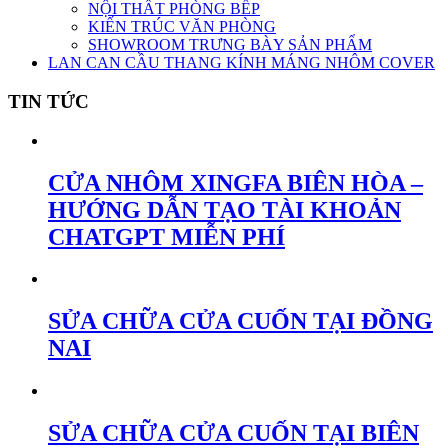
NỘI THẤT PHÒNG BẾP
KIẾN TRÚC VĂN PHÒNG
SHOWROOM TRƯNG BÀY SẢN PHẨM
LAN CAN CẦU THANG KÍNH MÁNG NHÔM COVER
TIN TỨC
CỬA NHÔM XINGFA BIÊN HÒA –
HƯỚNG DẪN TẠO TÀI KHOẢN
CHATGPT MIỄN PHÍ
SỬA CHỮA CỬA CUỐN TẠI ĐỒNG
NAI
SỬA CHỮA CỬA CUỐN TẠI BIÊN