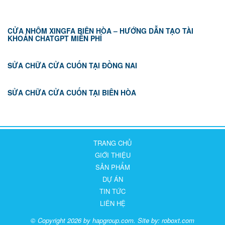
CỬA NHÔM XINGFA BIÊN HÒA – HƯỚNG DẪN TẠO TÀI
KHOẢN CHATGPT MIỄN PHÍ
SỬA CHỮA CỬA CUỐN TẠI ĐỒNG NAI
SỬA CHỮA CỬA CUỐN TẠI BIÊN HÒA
TRANG CHỦ
GIỚI THIỆU
SẢN PHẨM
DỰ ÁN
TIN TỨC
LIÊN HỆ
© Copyright 2026 by hapgroup.com. Site by:
roboxt.com