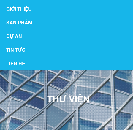
GIỚI THIỆU
SẢN PHẨM
DỰ ÁN
TIN TỨC
LIÊN HỆ
THƯ VIỆN