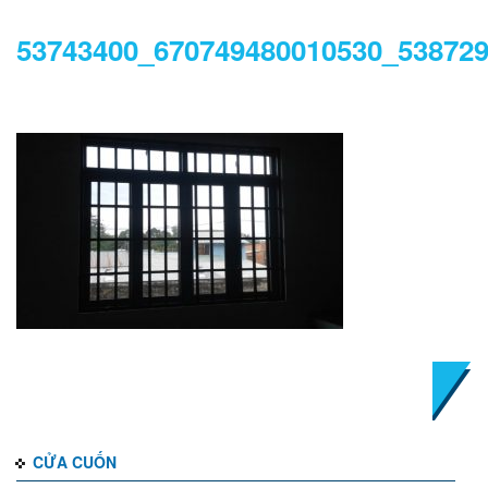
53743400_670749480010530_53872
DANH MỤC
CỬA CUỐN