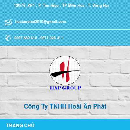
126/76 ,KP1 , P. Tân Hiệp , TP Biên Hòa , T. Đồng Nai
hoaianphat2010@gmail.com
0907 880 816 - 0971 026 411
Công Ty TNHH Hoài Ân Phát
TRANG CHỦ