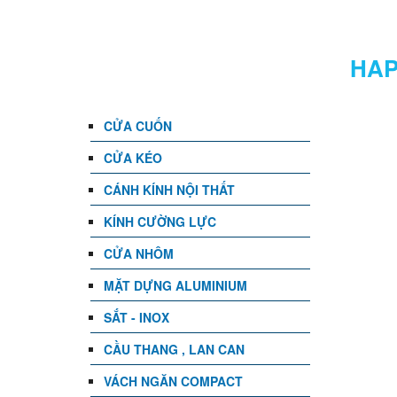
DANH MỤC
HAP
CỬA CUỐN
CỬA KÉO
CÁNH KÍNH NỘI THẤT
KÍNH CƯỜNG LỰC
CỬA NHÔM
MẶT DỰNG ALUMINIUM
SẮT - INOX
CẦU THANG , LAN CAN
VÁCH NGĂN COMPACT