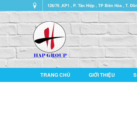
126/76 ,KP1 , P. Tân Hiệp , TP Biên Hòa , T. Đồ
TRANG CHỦ
GIỚI THIỆU
S