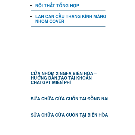
NỘI THẤT TỔNG HỢP
LAN CAN CẦU THANG KÍNH MÁNG
NHÔM COVER
TIN TỨC
CỬA NHÔM XINGFA BIÊN HÒA –
HƯỚNG DẪN TẠO TÀI KHOẢN
CHATGPT MIỄN PHÍ
SỬA CHỮA CỬA CUỐN TẠI ĐỒNG NAI
SỬA CHỮA CỬA CUỐN TẠI BIÊN HÒA