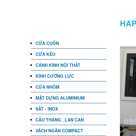
DANH MỤC
HAP
CỬA CUỐN
CỬA KÉO
CÁNH KÍNH NỘI THẤT
KÍNH CƯỜNG LỰC
CỬA NHÔM
MẶT DỰNG ALUMINIUM
SẮT - INOX
CẦU THANG , LAN CAN
VÁCH NGĂN COMPACT