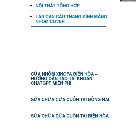
NỘI THẤT TỔNG HỢP
LAN CAN CẦU THANG KÍNH MÁNG
NHÔM COVER
TIN TỨC
CỬA NHÔM XINGFA BIÊN HÒA –
HƯỚNG DẪN TẠO TÀI KHOẢN
CHATGPT MIỄN PHÍ
SỬA CHỮA CỬA CUỐN TẠI ĐỒNG NAI
SỬA CHỮA CỬA CUỐN TẠI BIÊN HÒA