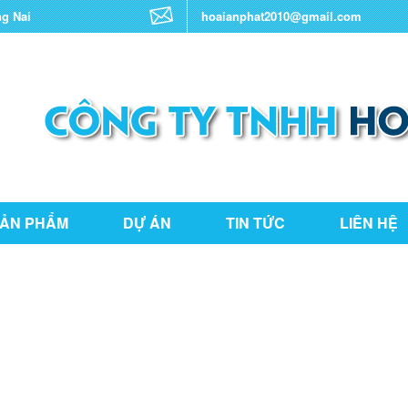
ng Nai
hoaianphat2010@gmail.com
ẢN PHẨM
DỰ ÁN
TIN TỨC
LIÊN HỆ
THƯ VIỆN