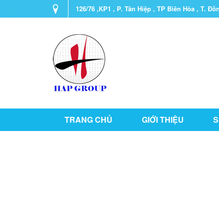
126/76 ,KP1 , P. Tân Hiệp , TP Biên Hòa , T. Đồ
TRANG CHỦ
GIỚI THIỆU
S