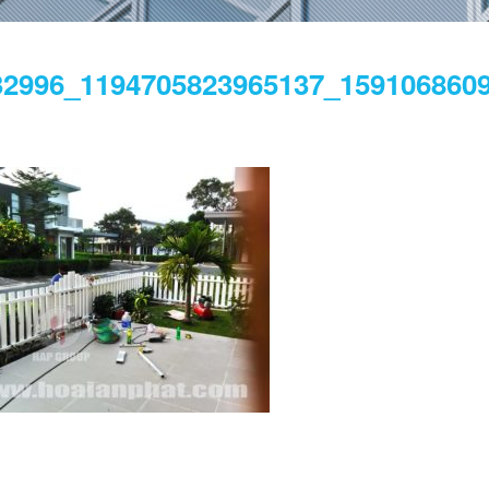
32996_1194705823965137_159106860