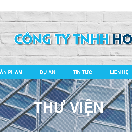
ng Nai
hoaianphat2010@gmail.com
ẢN PHẨM
DỰ ÁN
TIN TỨC
LIÊN HỆ
THƯ VIỆN