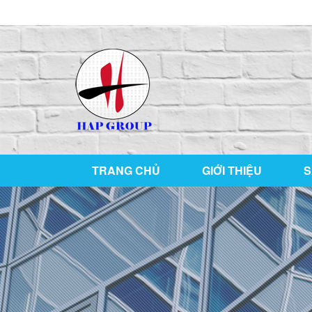
126/76 ,KP1 , P. Tân Hiệp , TP Biên Hòa , T. Đồ
TRANG CHỦ
GIỚI THIỆU
S