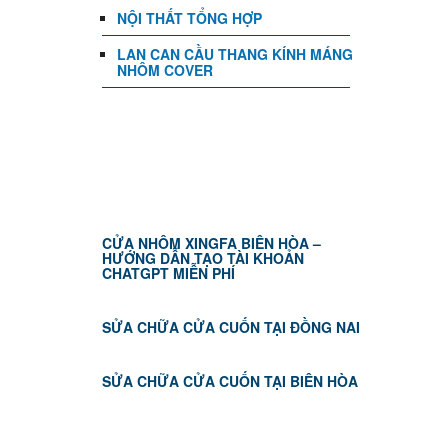
NỘI THẤT TỔNG HỢP
LAN CAN CẦU THANG KÍNH MÁNG
NHÔM COVER
TIN TỨC
CỬA NHÔM XINGFA BIÊN HÒA –
HƯỚNG DẪN TẠO TÀI KHOẢN
CHATGPT MIỄN PHÍ
SỬA CHỮA CỬA CUỐN TẠI ĐỒNG NAI
SỬA CHỮA CỬA CUỐN TẠI BIÊN HÒA