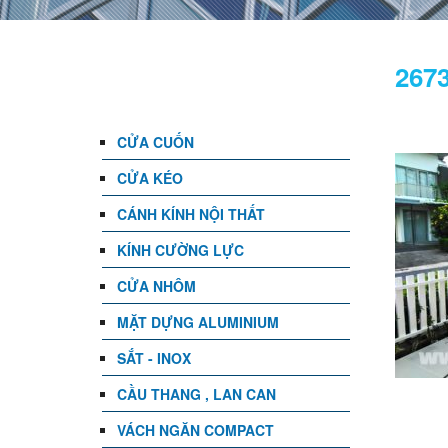
DANH MỤC
267
CỬA CUỐN
CỬA KÉO
CÁNH KÍNH NỘI THẤT
KÍNH CƯỜNG LỰC
CỬA NHÔM
MẶT DỰNG ALUMINIUM
SẮT - INOX
CẦU THANG , LAN CAN
VÁCH NGĂN COMPACT