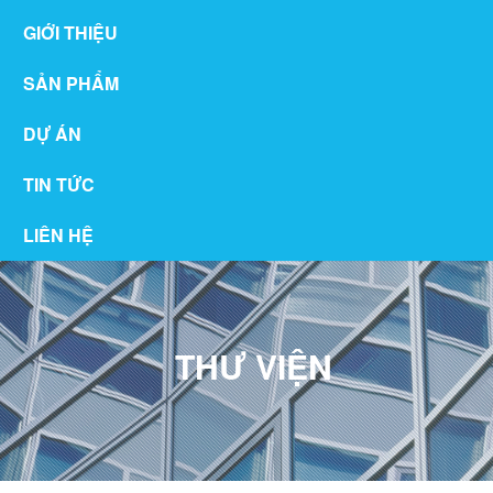
GIỚI THIỆU
SẢN PHẨM
DỰ ÁN
TIN TỨC
LIÊN HỆ
THƯ VIỆN