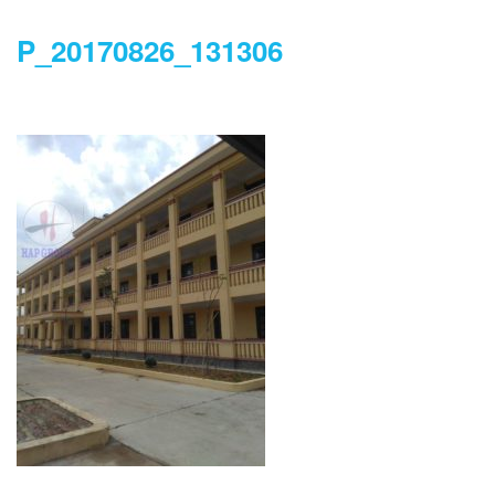
P_20170826_131306