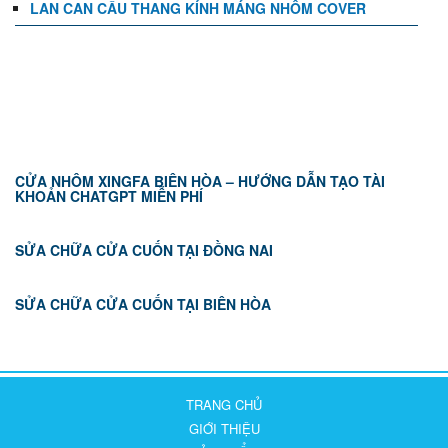
LAN CAN CẦU THANG KÍNH MÁNG NHÔM COVER
TIN TỨC
CỬA NHÔM XINGFA BIÊN HÒA – HƯỚNG DẪN TẠO TÀI
KHOẢN CHATGPT MIỄN PHÍ
SỬA CHỮA CỬA CUỐN TẠI ĐỒNG NAI
SỬA CHỮA CỬA CUỐN TẠI BIÊN HÒA
TRANG CHỦ
GIỚI THIỆU