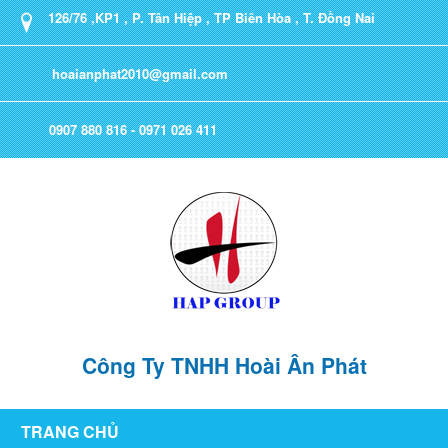
126/76 ,KP1 , P. Tân Hiệp , TP Biên Hòa , T. Đồng Nai
hoaianphat2010@gmail.com
0907 880 816 - 0971 026 411
Công Ty TNHH Hoài Ân Phát
TRANG CHỦ