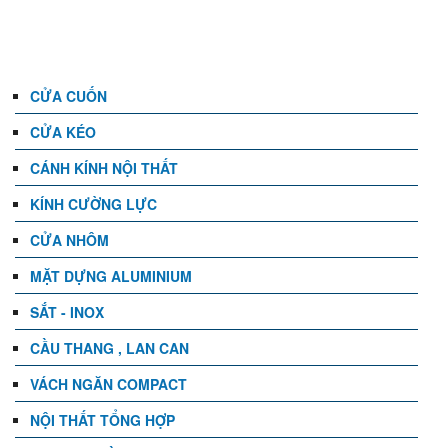
DANH MỤC
CỬA CUỐN
CỬA KÉO
CÁNH KÍNH NỘI THẤT
KÍNH CƯỜNG LỰC
CỬA NHÔM
MẶT DỰNG ALUMINIUM
SẮT - INOX
CẦU THANG , LAN CAN
VÁCH NGĂN COMPACT
NỘI THẤT TỔNG HỢP