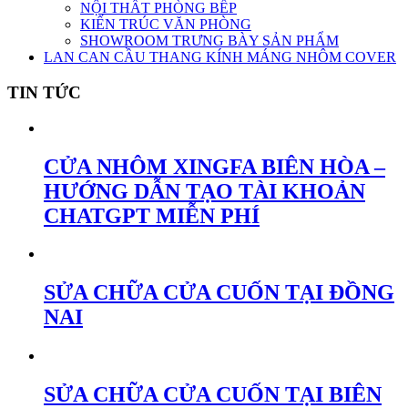
NỘI THẤT PHÒNG BẾP
KIẾN TRÚC VĂN PHÒNG
SHOWROOM TRƯNG BÀY SẢN PHẨM
LAN CAN CẦU THANG KÍNH MÁNG NHÔM COVER
TIN TỨC
CỬA NHÔM XINGFA BIÊN HÒA –
HƯỚNG DẪN TẠO TÀI KHOẢN
CHATGPT MIỄN PHÍ
SỬA CHỮA CỬA CUỐN TẠI ĐỒNG
NAI
SỬA CHỮA CỬA CUỐN TẠI BIÊN