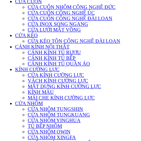
CỬA CUỐN
CỬA CUỐN NHÔM CÔNG NGHỆ ĐỨC
CỬA CUỐN CÔNG NGHỆ ÚC
CỬA CUỐN CÔNG NGHỆ ĐÀI LOAN
CỬA INOX SONG NGANG
CỬA LƯỚI MẮT VÕNG
CỬA KÉO
CỬA KÉO TÔN CÔNG NGHỆ ĐÀI LOAN
CÁNH KÍNH NỘI THẤT
CÁNH KÍNH TỦ RƯỢU
CÁNH KÍNH TỦ BẾP
CÁNH KÍNH TỦ QUẦN ÁO
KÍNH CƯỜNG LỰC
CỬA KÍNH CƯỜNG LỰC
VÁCH KÍNH CƯỜNG LỰC
MẶT DỰNG KÍNH CƯỜNG LỰC
KÍNH MÀU
MÁI CHE KÍNH CƯỜNG LỰC
CỬA NHÔM
CỬA NHÔM TUNGSHIN
CỬA NHÔM TUNGKUANG
CỬA NHÔM YINGHUA
TỦ BẾP NHÔM
CỬA NHÔM OWIN
CỬA NHÔM XINGFA