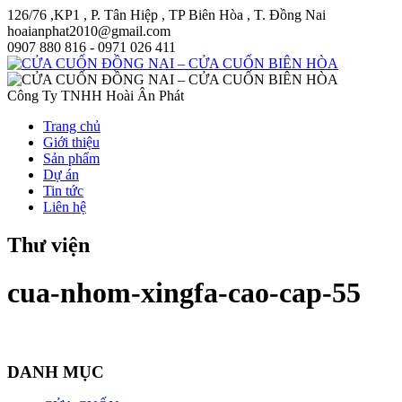
126/76 ,KP1 , P. Tân Hiệp , TP Biên Hòa , T. Đồng Nai
hoaianphat2010@gmail.com
0907 880 816 - 0971 026 411
Công Ty TNHH Hoài Ân Phát
Trang chủ
Giới thiệu
Sản phẩm
Dự án
Tin tức
Liên hệ
Thư viện
cua-nhom-xingfa-cao-cap-55
DANH MỤC