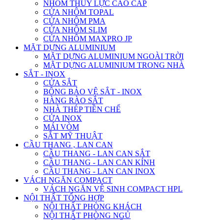
NHÔM THỦY LỰC CAO CẤP
CỬA NHÔM TOPAL
CỬA NHÔM PMA
CỬA NHÔM SLIM
CỬA NHÔM MAXPRO JP
MẶT DỰNG ALUMINIUM
MẶT DỰNG ALUMINIUM NGOÀI TRỜI
MẶT DỰNG ALUMINIUM TRONG NHÀ
SẮT - INOX
CỬA SẮT
BÔNG BẢO VỆ SẮT - INOX
HÀNG RÀO SẮT
NHÀ THÉP TIỀN CHẾ
CỬA INOX
MÁI VÒM
SẮT MỸ THUẬT
CẦU THANG , LAN CAN
CẦU THANG - LAN CAN SẮT
CẦU THANG - LAN CAN KÍNH
CẦU THANG - LAN CAN INOX
VÁCH NGĂN COMPACT
VÁCH NGĂN VỆ SINH COMPACT HPL
NỘI THẤT TỔNG HỢP
NỘI THẤT PHÒNG KHÁCH
NỘI THẤT PHÒNG NGỦ