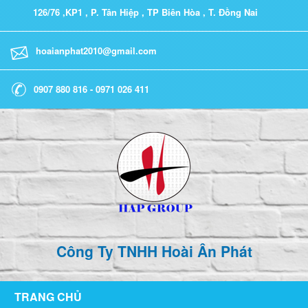
126/76 ,KP1 , P. Tân Hiệp , TP Biên Hòa , T. Đồng Nai
hoaianphat2010@gmail.com
0907 880 816 - 0971 026 411
Công Ty TNHH Hoài Ân Phát
TRANG CHỦ