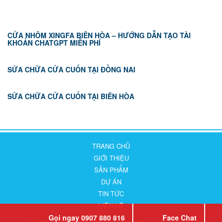
CỬA NHÔM XINGFA BIÊN HÒA – HƯỚNG DẪN TẠO TÀI
KHOẢN CHATGPT MIỄN PHÍ
SỬA CHỮA CỬA CUỐN TẠI ĐỒNG NAI
SỬA CHỮA CỬA CUỐN TẠI BIÊN HÒA
TRANG CHỦ
GIỚI THIỆU
SẢN PHẨM
DỰ ÁN
TIN TỨC
LIÊN HỆ
Gọi ngay 0907 880 816
Face Chat