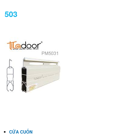
503
DANH MỤC
CỬA CUỐN