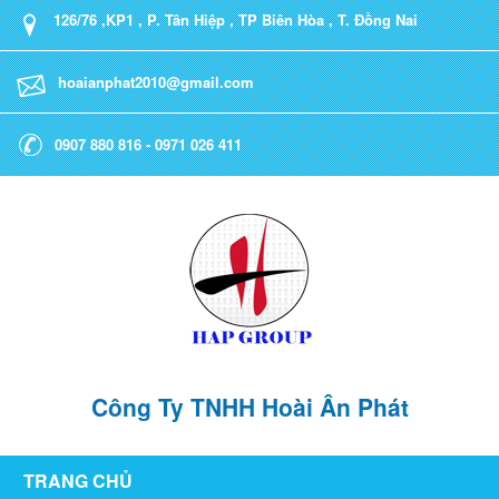
126/76 ,KP1 , P. Tân Hiệp , TP Biên Hòa , T. Đồng Nai
hoaianphat2010@gmail.com
0907 880 816 - 0971 026 411
Công Ty TNHH Hoài Ân Phát
TRANG CHỦ