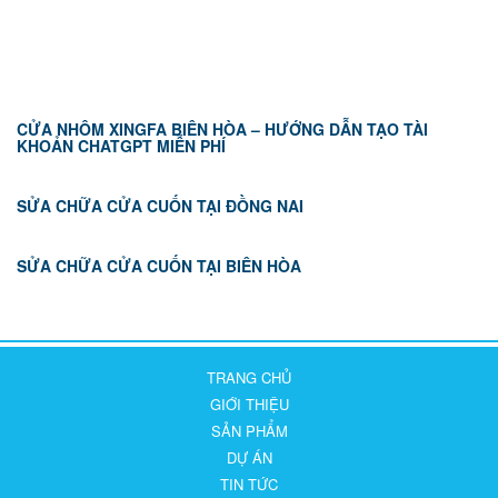
TIN TỨC
CỬA NHÔM XINGFA BIÊN HÒA – HƯỚNG DẪN TẠO TÀI
KHOẢN CHATGPT MIỄN PHÍ
SỬA CHỮA CỬA CUỐN TẠI ĐỒNG NAI
SỬA CHỮA CỬA CUỐN TẠI BIÊN HÒA
TRANG CHỦ
GIỚI THIỆU
SẢN PHẨM
DỰ ÁN
TIN TỨC