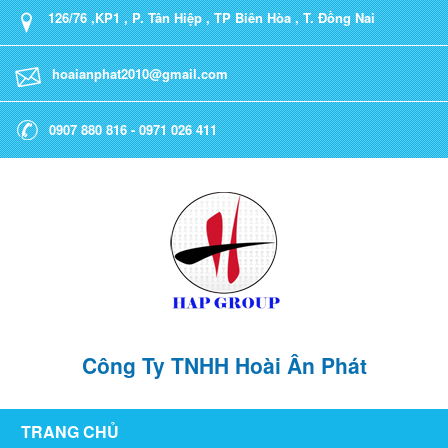
126/76 ,KP1 , P. Tân Hiệp , TP Biên Hòa , T. Đồng Nai
hoaianphat2010@gmail.com
0907 880 816 - 0971 026 411
Công Ty TNHH Hoài Ân Phát
TRANG CHỦ