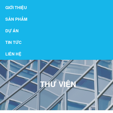
GIỚI THIỆU
SẢN PHẨM
DỰ ÁN
TIN TỨC
LIÊN HỆ
THƯ VIỆN