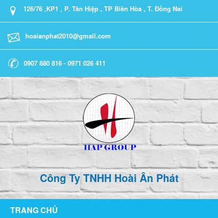
126/76 ,KP1 , P. Tân Hiệp , TP Biên Hòa , T. Đồng Nai
hoaianphat2010@gmail.com
0907 880 816 - 0971 026 411
Công Ty TNHH Hoài Ân Phát
TRANG CHỦ