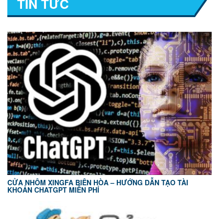
TIN TỨC
CỬA NHÔM XINGFA BIÊN HÒA – HƯỚNG DẪN TẠO TÀI
KHOẢN CHATGPT MIỄN PHÍ