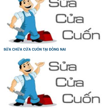
SỬA CHỮA CỬA CUỐN TẠI ĐỒNG NAI