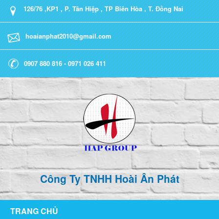
126/76 ,KP1 , P. Tân Hiệp , TP Biên Hòa , T. Đồng Nai
hoaianphat2010@gmail.com
0907 880 816 - 0971 026 411
Công Ty TNHH Hoài Ân Phát
TRANG CHỦ