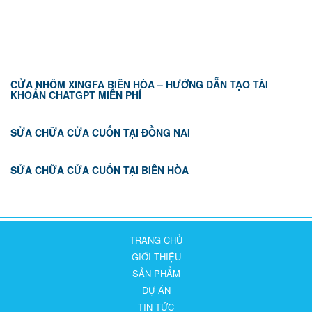
TIN TỨC
CỬA NHÔM XINGFA BIÊN HÒA – HƯỚNG DẪN TẠO TÀI
KHOẢN CHATGPT MIỄN PHÍ
SỬA CHỮA CỬA CUỐN TẠI ĐỒNG NAI
SỬA CHỮA CỬA CUỐN TẠI BIÊN HÒA
TRANG CHỦ
GIỚI THIỆU
SẢN PHẨM
DỰ ÁN
TIN TỨC