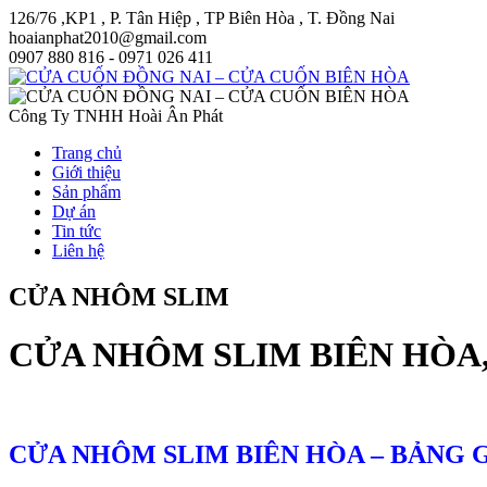
126/76 ,KP1 , P. Tân Hiệp , TP Biên Hòa , T. Đồng Nai
hoaianphat2010@gmail.com
0907 880 816 - 0971 026 411
Công Ty TNHH Hoài Ân Phát
Trang chủ
Giới thiệu
Sản phẩm
Dự án
Tin tức
Liên hệ
CỬA NHÔM SLIM
CỬA NHÔM SLIM BIÊN HÒA,
CỬA NHÔM SLIM BIÊN HÒA – BẢNG 