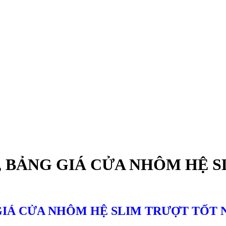
 BẢNG GIÁ CỬA NHÔM HỆ S
GIÁ CỬA NHÔM HỆ SLIM TRƯỢT TỐT N