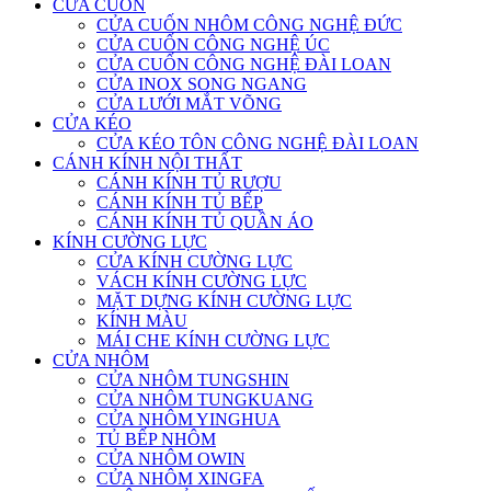
CỬA CUỐN
CỬA CUỐN NHÔM CÔNG NGHỆ ĐỨC
CỬA CUỐN CÔNG NGHỆ ÚC
CỬA CUỐN CÔNG NGHỆ ĐÀI LOAN
CỬA INOX SONG NGANG
CỬA LƯỚI MẮT VÕNG
CỬA KÉO
CỬA KÉO TÔN CÔNG NGHỆ ĐÀI LOAN
CÁNH KÍNH NỘI THẤT
CÁNH KÍNH TỦ RƯỢU
CÁNH KÍNH TỦ BẾP
CÁNH KÍNH TỦ QUẦN ÁO
KÍNH CƯỜNG LỰC
CỬA KÍNH CƯỜNG LỰC
VÁCH KÍNH CƯỜNG LỰC
MẶT DỰNG KÍNH CƯỜNG LỰC
KÍNH MÀU
MÁI CHE KÍNH CƯỜNG LỰC
CỬA NHÔM
CỬA NHÔM TUNGSHIN
CỬA NHÔM TUNGKUANG
CỬA NHÔM YINGHUA
TỦ BẾP NHÔM
CỬA NHÔM OWIN
CỬA NHÔM XINGFA