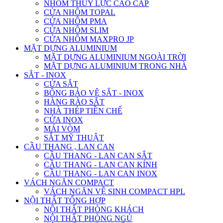
NHÔM THỦY LỰC CAO CẤP
CỬA NHÔM TOPAL
CỬA NHÔM PMA
CỬA NHÔM SLIM
CỬA NHÔM MAXPRO JP
MẶT DỰNG ALUMINIUM
MẶT DỰNG ALUMINIUM NGOÀI TRỜI
MẶT DỰNG ALUMINIUM TRONG NHÀ
SẮT - INOX
CỬA SẮT
BÔNG BẢO VỆ SẮT - INOX
HÀNG RÀO SẮT
NHÀ THÉP TIỀN CHẾ
CỬA INOX
MÁI VÒM
SẮT MỸ THUẬT
CẦU THANG , LAN CAN
CẦU THANG - LAN CAN SẮT
CẦU THANG - LAN CAN KÍNH
CẦU THANG - LAN CAN INOX
VÁCH NGĂN COMPACT
VÁCH NGĂN VỆ SINH COMPACT HPL
NỘI THẤT TỔNG HỢP
NỘI THẤT PHÒNG KHÁCH
NỘI THẤT PHÒNG NGỦ