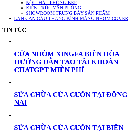
NỘI THẤT PHÒNG BẾP
KIẾN TRÚC VĂN PHÒNG
SHOWROOM TRƯNG BÀY SẢN PHẨM
LAN CAN CẦU THANG KÍNH MÁNG NHÔM COVER
TIN TỨC
CỬA NHÔM XINGFA BIÊN HÒA –
HƯỚNG DẪN TẠO TÀI KHOẢN
CHATGPT MIỄN PHÍ
SỬA CHỮA CỬA CUỐN TẠI ĐỒNG
NAI
SỬA CHỮA CỬA CUỐN TẠI BIÊN