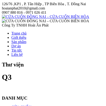
126/76 ,KP1 , P. Tân Hiệp , TP Biên Hòa , T. Đồng Nai
hoaianphat2010@gmail.com
0907 880 816 - 0971 026 411
Công Ty TNHH Hoài Ân Phát
Trang chủ
Giới thiệu
Sản phẩm
Dự án
Tin tức
Liên hệ
Thư viện
Q3
DANH MỤC