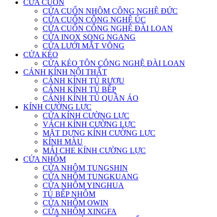
CỬA CUỐN
CỬA CUỐN NHÔM CÔNG NGHỆ ĐỨC
CỬA CUỐN CÔNG NGHỆ ÚC
CỬA CUỐN CÔNG NGHỆ ĐÀI LOAN
CỬA INOX SONG NGANG
CỬA LƯỚI MẮT VÕNG
CỬA KÉO
CỬA KÉO TÔN CÔNG NGHỆ ĐÀI LOAN
CÁNH KÍNH NỘI THẤT
CÁNH KÍNH TỦ RƯỢU
CÁNH KÍNH TỦ BẾP
CÁNH KÍNH TỦ QUẦN ÁO
KÍNH CƯỜNG LỰC
CỬA KÍNH CƯỜNG LỰC
VÁCH KÍNH CƯỜNG LỰC
MẶT DỰNG KÍNH CƯỜNG LỰC
KÍNH MÀU
MÁI CHE KÍNH CƯỜNG LỰC
CỬA NHÔM
CỬA NHÔM TUNGSHIN
CỬA NHÔM TUNGKUANG
CỬA NHÔM YINGHUA
TỦ BẾP NHÔM
CỬA NHÔM OWIN
CỬA NHÔM XINGFA