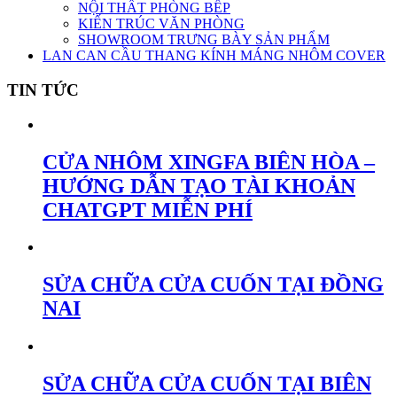
NỘI THẤT PHÒNG BẾP
KIẾN TRÚC VĂN PHÒNG
SHOWROOM TRƯNG BÀY SẢN PHẨM
LAN CAN CẦU THANG KÍNH MÁNG NHÔM COVER
TIN TỨC
CỬA NHÔM XINGFA BIÊN HÒA –
HƯỚNG DẪN TẠO TÀI KHOẢN
CHATGPT MIỄN PHÍ
SỬA CHỮA CỬA CUỐN TẠI ĐỒNG
NAI
SỬA CHỮA CỬA CUỐN TẠI BIÊN