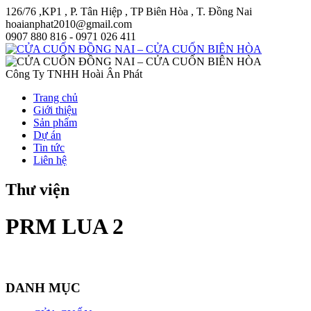
126/76 ,KP1 , P. Tân Hiệp , TP Biên Hòa , T. Đồng Nai
hoaianphat2010@gmail.com
0907 880 816 - 0971 026 411
Công Ty TNHH Hoài Ân Phát
Trang chủ
Giới thiệu
Sản phẩm
Dự án
Tin tức
Liên hệ
Thư viện
PRM LUA 2
DANH MỤC