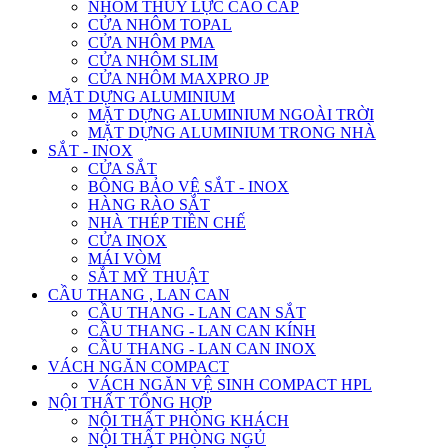
NHÔM THỦY LỰC CAO CẤP
CỬA NHÔM TOPAL
CỬA NHÔM PMA
CỬA NHÔM SLIM
CỬA NHÔM MAXPRO JP
MẶT DỰNG ALUMINIUM
MẶT DỰNG ALUMINIUM NGOÀI TRỜI
MẶT DỰNG ALUMINIUM TRONG NHÀ
SẮT - INOX
CỬA SẮT
BÔNG BẢO VỆ SẮT - INOX
HÀNG RÀO SẮT
NHÀ THÉP TIỀN CHẾ
CỬA INOX
MÁI VÒM
SẮT MỸ THUẬT
CẦU THANG , LAN CAN
CẦU THANG - LAN CAN SẮT
CẦU THANG - LAN CAN KÍNH
CẦU THANG - LAN CAN INOX
VÁCH NGĂN COMPACT
VÁCH NGĂN VỆ SINH COMPACT HPL
NỘI THẤT TỔNG HỢP
NỘI THẤT PHÒNG KHÁCH
NỘI THẤT PHÒNG NGỦ