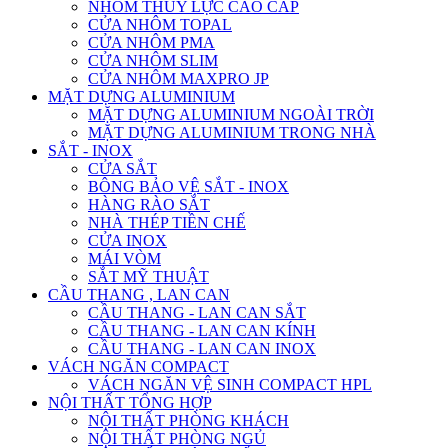
NHÔM THỦY LỰC CAO CẤP
CỬA NHÔM TOPAL
CỬA NHÔM PMA
CỬA NHÔM SLIM
CỬA NHÔM MAXPRO JP
MẶT DỰNG ALUMINIUM
MẶT DỰNG ALUMINIUM NGOÀI TRỜI
MẶT DỰNG ALUMINIUM TRONG NHÀ
SẮT - INOX
CỬA SẮT
BÔNG BẢO VỆ SẮT - INOX
HÀNG RÀO SẮT
NHÀ THÉP TIỀN CHẾ
CỬA INOX
MÁI VÒM
SẮT MỸ THUẬT
CẦU THANG , LAN CAN
CẦU THANG - LAN CAN SẮT
CẦU THANG - LAN CAN KÍNH
CẦU THANG - LAN CAN INOX
VÁCH NGĂN COMPACT
VÁCH NGĂN VỆ SINH COMPACT HPL
NỘI THẤT TỔNG HỢP
NỘI THẤT PHÒNG KHÁCH
NỘI THẤT PHÒNG NGỦ