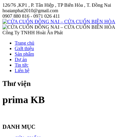
126/76 ,KP1 , P. Tân Hiệp , TP Biên Hòa , T. Đồng Nai
hoaianphat2010@gmail.com
0907 880 816 - 0971 026 411
Công Ty TNHH Hoài Ân Phát
Trang chủ
Giới thiệu
Sản phẩm
Dự án
Tin tức
Liên hệ
Thư viện
prima KB
DANH MỤC