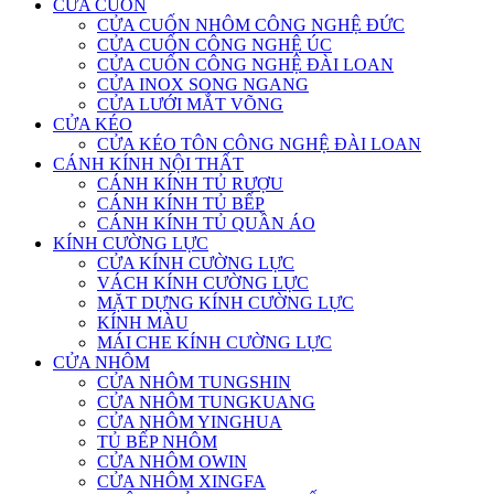
CỬA CUỐN
CỬA CUỐN NHÔM CÔNG NGHỆ ĐỨC
CỬA CUỐN CÔNG NGHỆ ÚC
CỬA CUỐN CÔNG NGHỆ ĐÀI LOAN
CỬA INOX SONG NGANG
CỬA LƯỚI MẮT VÕNG
CỬA KÉO
CỬA KÉO TÔN CÔNG NGHỆ ĐÀI LOAN
CÁNH KÍNH NỘI THẤT
CÁNH KÍNH TỦ RƯỢU
CÁNH KÍNH TỦ BẾP
CÁNH KÍNH TỦ QUẦN ÁO
KÍNH CƯỜNG LỰC
CỬA KÍNH CƯỜNG LỰC
VÁCH KÍNH CƯỜNG LỰC
MẶT DỰNG KÍNH CƯỜNG LỰC
KÍNH MÀU
MÁI CHE KÍNH CƯỜNG LỰC
CỬA NHÔM
CỬA NHÔM TUNGSHIN
CỬA NHÔM TUNGKUANG
CỬA NHÔM YINGHUA
TỦ BẾP NHÔM
CỬA NHÔM OWIN
CỬA NHÔM XINGFA