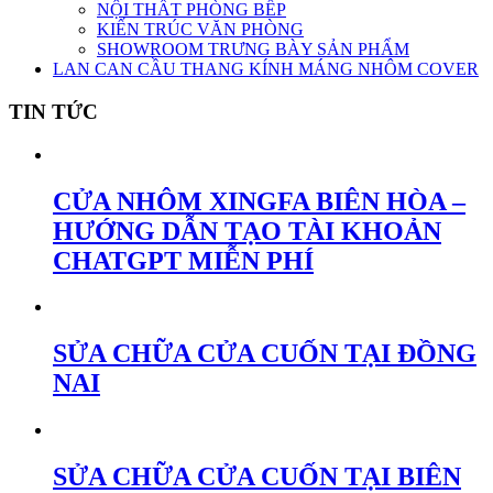
NỘI THẤT PHÒNG BẾP
KIẾN TRÚC VĂN PHÒNG
SHOWROOM TRƯNG BÀY SẢN PHẨM
LAN CAN CẦU THANG KÍNH MÁNG NHÔM COVER
TIN TỨC
CỬA NHÔM XINGFA BIÊN HÒA –
HƯỚNG DẪN TẠO TÀI KHOẢN
CHATGPT MIỄN PHÍ
SỬA CHỮA CỬA CUỐN TẠI ĐỒNG
NAI
SỬA CHỮA CỬA CUỐN TẠI BIÊN