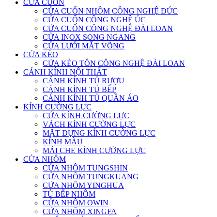
CỬA CUỐN
CỬA CUỐN NHÔM CÔNG NGHỆ ĐỨC
CỬA CUỐN CÔNG NGHỆ ÚC
CỬA CUỐN CÔNG NGHỆ ĐÀI LOAN
CỬA INOX SONG NGANG
CỬA LƯỚI MẮT VÕNG
CỬA KÉO
CỬA KÉO TÔN CÔNG NGHỆ ĐÀI LOAN
CÁNH KÍNH NỘI THẤT
CÁNH KÍNH TỦ RƯỢU
CÁNH KÍNH TỦ BẾP
CÁNH KÍNH TỦ QUẦN ÁO
KÍNH CƯỜNG LỰC
CỬA KÍNH CƯỜNG LỰC
VÁCH KÍNH CƯỜNG LỰC
MẶT DỰNG KÍNH CƯỜNG LỰC
KÍNH MÀU
MÁI CHE KÍNH CƯỜNG LỰC
CỬA NHÔM
CỬA NHÔM TUNGSHIN
CỬA NHÔM TUNGKUANG
CỬA NHÔM YINGHUA
TỦ BẾP NHÔM
CỬA NHÔM OWIN
CỬA NHÔM XINGFA