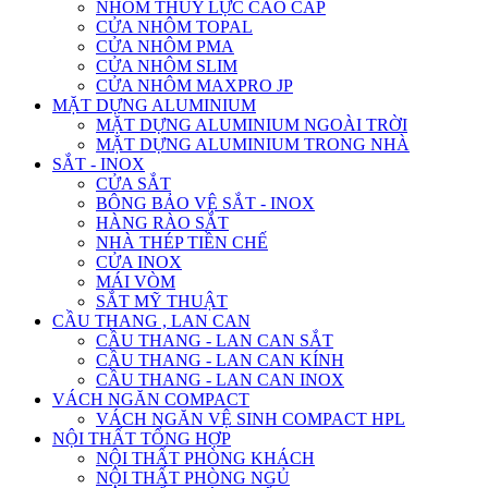
NHÔM THỦY LỰC CAO CẤP
CỬA NHÔM TOPAL
CỬA NHÔM PMA
CỬA NHÔM SLIM
CỬA NHÔM MAXPRO JP
MẶT DỰNG ALUMINIUM
MẶT DỰNG ALUMINIUM NGOÀI TRỜI
MẶT DỰNG ALUMINIUM TRONG NHÀ
SẮT - INOX
CỬA SẮT
BÔNG BẢO VỆ SẮT - INOX
HÀNG RÀO SẮT
NHÀ THÉP TIỀN CHẾ
CỬA INOX
MÁI VÒM
SẮT MỸ THUẬT
CẦU THANG , LAN CAN
CẦU THANG - LAN CAN SẮT
CẦU THANG - LAN CAN KÍNH
CẦU THANG - LAN CAN INOX
VÁCH NGĂN COMPACT
VÁCH NGĂN VỆ SINH COMPACT HPL
NỘI THẤT TỔNG HỢP
NỘI THẤT PHÒNG KHÁCH
NỘI THẤT PHÒNG NGỦ