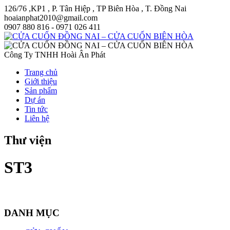
126/76 ,KP1 , P. Tân Hiệp , TP Biên Hòa , T. Đồng Nai
hoaianphat2010@gmail.com
0907 880 816 - 0971 026 411
Công Ty TNHH Hoài Ân Phát
Trang chủ
Giới thiệu
Sản phẩm
Dự án
Tin tức
Liên hệ
Thư viện
ST3
DANH MỤC