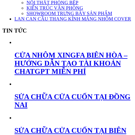
NỘI THẤT PHÒNG BẾP
KIẾN TRÚC VĂN PHÒNG
SHOWROOM TRƯNG BÀY SẢN PHẨM
LAN CAN CẦU THANG KÍNH MÁNG NHÔM COVER
TIN TỨC
CỬA NHÔM XINGFA BIÊN HÒA –
HƯỚNG DẪN TẠO TÀI KHOẢN
CHATGPT MIỄN PHÍ
SỬA CHỮA CỬA CUỐN TẠI ĐỒNG
NAI
SỬA CHỮA CỬA CUỐN TẠI BIÊN