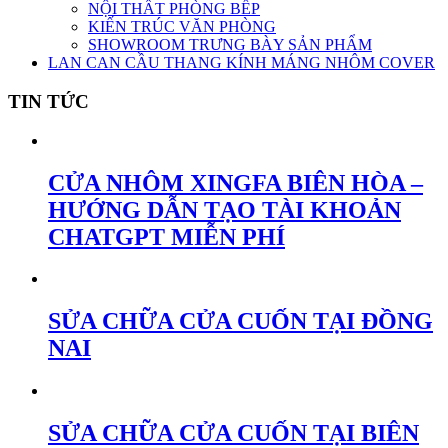
NỘI THẤT PHÒNG BẾP
KIẾN TRÚC VĂN PHÒNG
SHOWROOM TRƯNG BÀY SẢN PHẨM
LAN CAN CẦU THANG KÍNH MÁNG NHÔM COVER
TIN TỨC
CỬA NHÔM XINGFA BIÊN HÒA –
HƯỚNG DẪN TẠO TÀI KHOẢN
CHATGPT MIỄN PHÍ
SỬA CHỮA CỬA CUỐN TẠI ĐỒNG
NAI
SỬA CHỮA CỬA CUỐN TẠI BIÊN