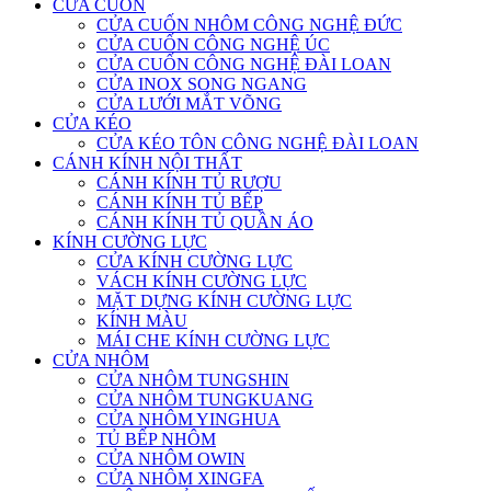
CỬA CUỐN
CỬA CUỐN NHÔM CÔNG NGHỆ ĐỨC
CỬA CUỐN CÔNG NGHỆ ÚC
CỬA CUỐN CÔNG NGHỆ ĐÀI LOAN
CỬA INOX SONG NGANG
CỬA LƯỚI MẮT VÕNG
CỬA KÉO
CỬA KÉO TÔN CÔNG NGHỆ ĐÀI LOAN
CÁNH KÍNH NỘI THẤT
CÁNH KÍNH TỦ RƯỢU
CÁNH KÍNH TỦ BẾP
CÁNH KÍNH TỦ QUẦN ÁO
KÍNH CƯỜNG LỰC
CỬA KÍNH CƯỜNG LỰC
VÁCH KÍNH CƯỜNG LỰC
MẶT DỰNG KÍNH CƯỜNG LỰC
KÍNH MÀU
MÁI CHE KÍNH CƯỜNG LỰC
CỬA NHÔM
CỬA NHÔM TUNGSHIN
CỬA NHÔM TUNGKUANG
CỬA NHÔM YINGHUA
TỦ BẾP NHÔM
CỬA NHÔM OWIN
CỬA NHÔM XINGFA