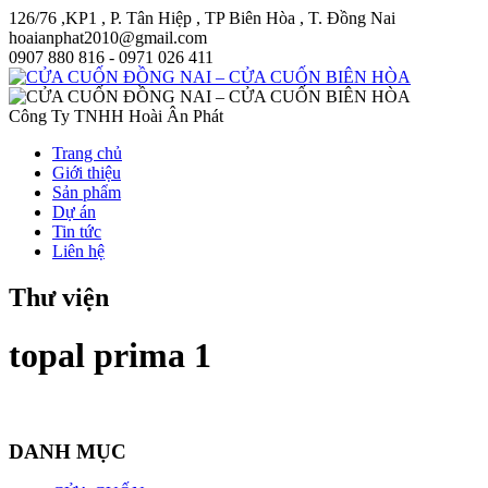
126/76 ,KP1 , P. Tân Hiệp , TP Biên Hòa , T. Đồng Nai
hoaianphat2010@gmail.com
0907 880 816 - 0971 026 411
Công Ty TNHH Hoài Ân Phát
Trang chủ
Giới thiệu
Sản phẩm
Dự án
Tin tức
Liên hệ
Thư viện
topal prima 1
DANH MỤC