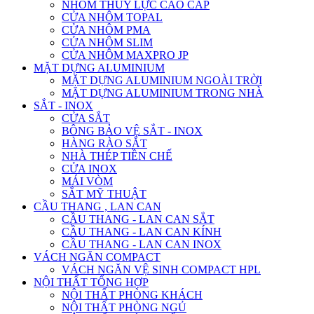
NHÔM THỦY LỰC CAO CẤP
CỬA NHÔM TOPAL
CỬA NHÔM PMA
CỬA NHÔM SLIM
CỬA NHÔM MAXPRO JP
MẶT DỰNG ALUMINIUM
MẶT DỰNG ALUMINIUM NGOÀI TRỜI
MẶT DỰNG ALUMINIUM TRONG NHÀ
SẮT - INOX
CỬA SẮT
BÔNG BẢO VỆ SẮT - INOX
HÀNG RÀO SẮT
NHÀ THÉP TIỀN CHẾ
CỬA INOX
MÁI VÒM
SẮT MỸ THUẬT
CẦU THANG , LAN CAN
CẦU THANG - LAN CAN SẮT
CẦU THANG - LAN CAN KÍNH
CẦU THANG - LAN CAN INOX
VÁCH NGĂN COMPACT
VÁCH NGĂN VỆ SINH COMPACT HPL
NỘI THẤT TỔNG HỢP
NỘI THẤT PHÒNG KHÁCH
NỘI THẤT PHÒNG NGỦ