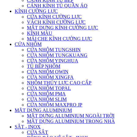
CÁNH KÍNH TỦ BẾP
CÁNH KÍNH TỦ QUẦN ÁO
KÍNH CƯỜNG LỰC
CỬA KÍNH CƯỜNG LỰC
VÁCH KÍNH CƯỜNG LỰC
MẶT DỰNG KÍNH CƯỜNG LỰC
KÍNH MÀU
MÁI CHE KÍNH CƯỜNG LỰC
CỬA NHÔM
CỬA NHÔM TUNGSHIN
CỬA NHÔM TUNGKUANG
CỬA NHÔM YINGHUA
TỦ BẾP NHÔM
CỬA NHÔM OWIN
CỬA NHÔM XINGFA
NHÔM THỦY LỰC CAO CẤP
CỬA NHÔM TOPAL
CỬA NHÔM PMA
CỬA NHÔM SLIM
CỬA NHÔM MAXPRO JP
MẶT DỰNG ALUMINIUM
MẶT DỰNG ALUMINIUM NGOÀI TRỜI
MẶT DỰNG ALUMINIUM TRONG NHÀ
SẮT - INOX
CỬA SẮT