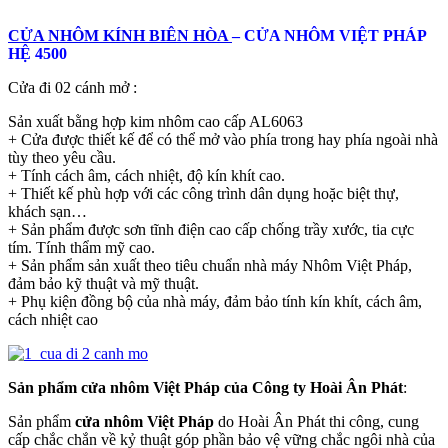
CỬA NHÔM KÍNH BIÊN HÒA
– CỬA NHÔM VIỆT PHÁP
HỆ 4500
Cửa đi 02 cánh mở :
Sản xuất bằng hợp kim nhôm cao cấp AL6063
+ Cửa được thiết kế để có thể mở vào phía trong hay phía ngoài nhà
tùy theo yêu cầu.
+ Tính cách âm, cách nhiệt, độ kín khít cao.
+ Thiết kế phù hợp với các công trình dân dụng hoặc biệt thự,
khách sạn…
+ Sản phẩm được sơn tĩnh điện cao cấp chống trầy xước, tia cực
tím. Tính thẩm mỹ cao.
+ Sản phẩm sản xuất theo tiêu chuẩn nhà máy Nhôm Việt Pháp,
đảm bảo kỹ thuật và mỹ thuật.
+ Phụ kiện đồng bộ của nhà máy, đảm bảo tính kín khít, cách âm,
cách nhiệt cao
Sản phẩm cửa nhôm Việt Pháp của Công ty Hoài Ân Phát
:
Sản phẩm
cửa nhôm Việt Pháp
do Hoài Ân Phát thi công, cung
cấp chắc chắn về kỷ thuật góp phần bảo vệ vững chắc ngôi nhà của