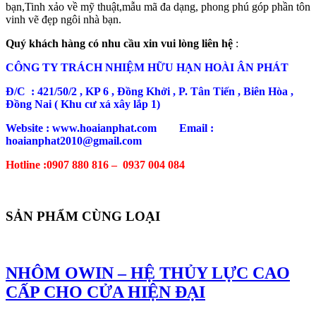
bạn,Tinh xảo về mỹ thuật,mẫu mã đa dạng, phong phú góp phần tôn
vinh vẽ đẹp ngôi nhà bạn.
Quý khách hàng có nhu cầu xin vui lòng liên hệ
:
CÔNG TY TRÁCH NHIỆM HỮU HẠN HOÀI ÂN PHÁT
Đ/C : 421/50/2 , KP 6 , Đồng Khởi , P. Tân Tiến , Biên Hòa ,
Đồng Nai ( Khu cư xá xây lắp 1)
Website : www.hoaianphat.com Email :
hoaianphat2010@gmail.com
Hotline :0907 880 816 – 0937 004 084
SẢN PHẨM CÙNG LOẠI
NHÔM OWIN – HỆ THỦY LỰC CAO
CẤP CHO CỬA HIỆN ĐẠI