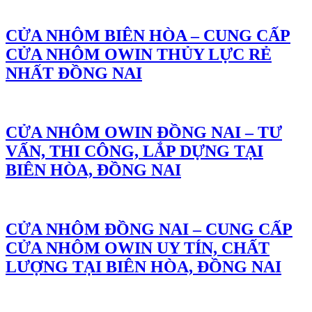
CỬA NHÔM BIÊN HÒA – CUNG CẤP
CỬA NHÔM OWIN THỦY LỰC RẺ
NHẤT ĐỒNG NAI
CỬA NHÔM OWIN ĐỒNG NAI – TƯ
VẤN, THI CÔNG, LẮP DỰNG TẠI
BIÊN HÒA, ĐỒNG NAI
CỬA NHÔM ĐỒNG NAI – CUNG CẤP
CỬA NHÔM OWIN UY TÍN, CHẤT
LƯỢNG TẠI BIÊN HÒA, ĐỒNG NAI