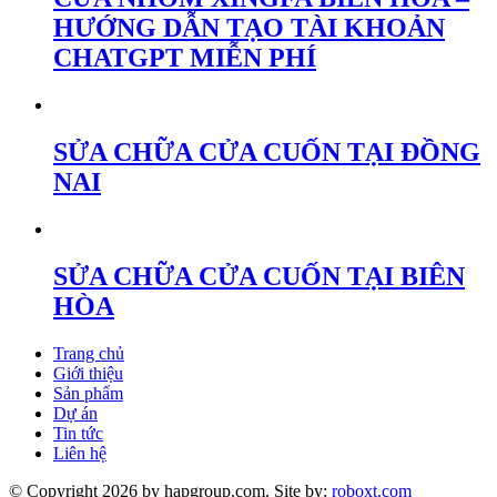
HƯỚNG DẪN TẠO TÀI KHOẢN
CHATGPT MIỄN PHÍ
SỬA CHỮA CỬA CUỐN TẠI ĐỒNG
NAI
SỬA CHỮA CỬA CUỐN TẠI BIÊN
HÒA
Trang chủ
Giới thiệu
Sản phẩm
Dự án
Tin tức
Liên hệ
© Copyright 2026 by hapgroup.com. Site by:
roboxt.com