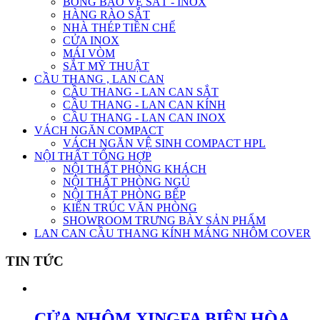
BÔNG BẢO VỆ SẮT - INOX
HÀNG RÀO SẮT
NHÀ THÉP TIỀN CHẾ
CỬA INOX
MÁI VÒM
SẮT MỸ THUẬT
CẦU THANG , LAN CAN
CẦU THANG - LAN CAN SẮT
CẦU THANG - LAN CAN KÍNH
CẦU THANG - LAN CAN INOX
VÁCH NGĂN COMPACT
VÁCH NGĂN VỆ SINH COMPACT HPL
NỘI THẤT TỔNG HỢP
NỘI THẤT PHÒNG KHÁCH
NỘI THẤT PHÒNG NGỦ
NỘI THẤT PHÒNG BẾP
KIẾN TRÚC VĂN PHÒNG
SHOWROOM TRƯNG BÀY SẢN PHẨM
LAN CAN CẦU THANG KÍNH MÁNG NHÔM COVER
TIN TỨC
CỬA NHÔM XINGFA BIÊN HÒA –