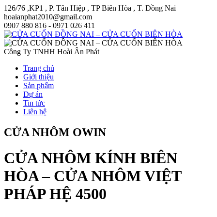
126/76 ,KP1 , P. Tân Hiệp , TP Biên Hòa , T. Đồng Nai
hoaianphat2010@gmail.com
0907 880 816 - 0971 026 411
Công Ty TNHH Hoài Ân Phát
Trang chủ
Giới thiệu
Sản phẩm
Dự án
Tin tức
Liên hệ
CỬA NHÔM OWIN
CỬA NHÔM KÍNH BIÊN
HÒA – CỬA NHÔM VIỆT
PHÁP HỆ 4500