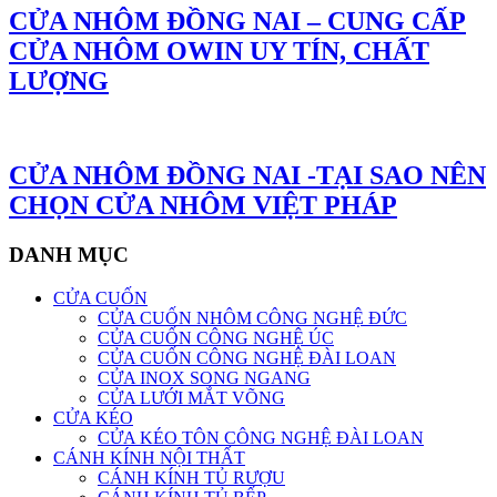
CỬA NHÔM ĐỒNG NAI – CUNG CẤP
CỬA NHÔM OWIN UY TÍN, CHẤT
LƯỢNG
CỬA NHÔM ĐỒNG NAI -TẠI SAO NÊN
CHỌN CỬA NHÔM VIỆT PHÁP
DANH MỤC
CỬA CUỐN
CỬA CUỐN NHÔM CÔNG NGHỆ ĐỨC
CỬA CUỐN CÔNG NGHỆ ÚC
CỬA CUỐN CÔNG NGHỆ ĐÀI LOAN
CỬA INOX SONG NGANG
CỬA LƯỚI MẮT VÕNG
CỬA KÉO
CỬA KÉO TÔN CÔNG NGHỆ ĐÀI LOAN
CÁNH KÍNH NỘI THẤT
CÁNH KÍNH TỦ RƯỢU