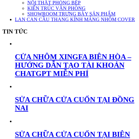
NỘI THẤT PHÒNG BẾP
KIẾN TRÚC VĂN PHÒNG
SHOWROOM TRƯNG BÀY SẢN PHẨM
LAN CAN CẦU THANG KÍNH MÁNG NHÔM COVER
TIN TỨC
CỬA NHÔM XINGFA BIÊN HÒA –
HƯỚNG DẪN TẠO TÀI KHOẢN
CHATGPT MIỄN PHÍ
SỬA CHỮA CỬA CUỐN TẠI ĐỒNG
NAI
SỬA CHỮA CỬA CUỐN TẠI BIÊN