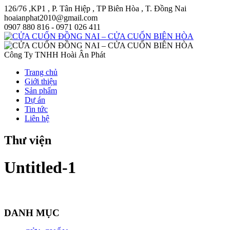
126/76 ,KP1 , P. Tân Hiệp , TP Biên Hòa , T. Đồng Nai
hoaianphat2010@gmail.com
0907 880 816 - 0971 026 411
Công Ty TNHH Hoài Ân Phát
Trang chủ
Giới thiệu
Sản phẩm
Dự án
Tin tức
Liên hệ
Thư viện
Untitled-1
DANH MỤC