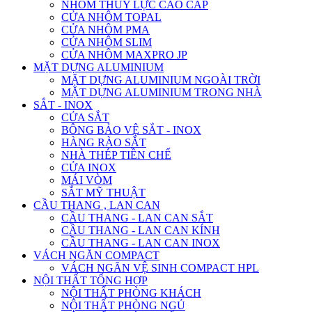
NHÔM THỦY LỰC CAO CẤP
CỬA NHÔM TOPAL
CỬA NHÔM PMA
CỬA NHÔM SLIM
CỬA NHÔM MAXPRO JP
MẶT DỰNG ALUMINIUM
MẶT DỰNG ALUMINIUM NGOÀI TRỜI
MẶT DỰNG ALUMINIUM TRONG NHÀ
SẮT - INOX
CỬA SẮT
BÔNG BẢO VỆ SẮT - INOX
HÀNG RÀO SẮT
NHÀ THÉP TIỀN CHẾ
CỬA INOX
MÁI VÒM
SẮT MỸ THUẬT
CẦU THANG , LAN CAN
CẦU THANG - LAN CAN SẮT
CẦU THANG - LAN CAN KÍNH
CẦU THANG - LAN CAN INOX
VÁCH NGĂN COMPACT
VÁCH NGĂN VỆ SINH COMPACT HPL
NỘI THẤT TỔNG HỢP
NỘI THẤT PHÒNG KHÁCH
NỘI THẤT PHÒNG NGỦ