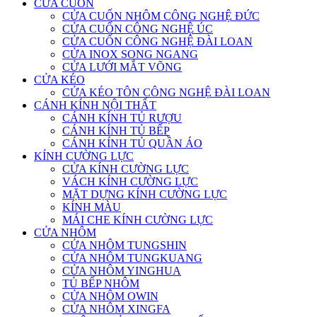
CỬA CUỐN
CỬA CUỐN NHÔM CÔNG NGHỆ ĐỨC
CỬA CUỐN CÔNG NGHỆ ÚC
CỬA CUỐN CÔNG NGHỆ ĐÀI LOAN
CỬA INOX SONG NGANG
CỬA LƯỚI MẮT VÕNG
CỬA KÉO
CỬA KÉO TÔN CÔNG NGHỆ ĐÀI LOAN
CÁNH KÍNH NỘI THẤT
CÁNH KÍNH TỦ RƯỢU
CÁNH KÍNH TỦ BẾP
CÁNH KÍNH TỦ QUẦN ÁO
KÍNH CƯỜNG LỰC
CỬA KÍNH CƯỜNG LỰC
VÁCH KÍNH CƯỜNG LỰC
MẶT DỰNG KÍNH CƯỜNG LỰC
KÍNH MÀU
MÁI CHE KÍNH CƯỜNG LỰC
CỬA NHÔM
CỬA NHÔM TUNGSHIN
CỬA NHÔM TUNGKUANG
CỬA NHÔM YINGHUA
TỦ BẾP NHÔM
CỬA NHÔM OWIN
CỬA NHÔM XINGFA