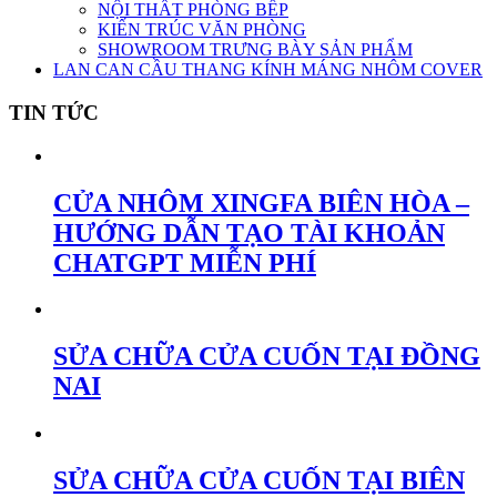
NỘI THẤT PHÒNG BẾP
KIẾN TRÚC VĂN PHÒNG
SHOWROOM TRƯNG BÀY SẢN PHẨM
LAN CAN CẦU THANG KÍNH MÁNG NHÔM COVER
TIN TỨC
CỬA NHÔM XINGFA BIÊN HÒA –
HƯỚNG DẪN TẠO TÀI KHOẢN
CHATGPT MIỄN PHÍ
SỬA CHỮA CỬA CUỐN TẠI ĐỒNG
NAI
SỬA CHỮA CỬA CUỐN TẠI BIÊN