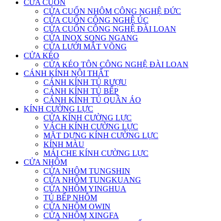
CỬA CUỐN
CỬA CUỐN NHÔM CÔNG NGHỆ ĐỨC
CỬA CUỐN CÔNG NGHỆ ÚC
CỬA CUỐN CÔNG NGHỆ ĐÀI LOAN
CỬA INOX SONG NGANG
CỬA LƯỚI MẮT VÕNG
CỬA KÉO
CỬA KÉO TÔN CÔNG NGHỆ ĐÀI LOAN
CÁNH KÍNH NỘI THẤT
CÁNH KÍNH TỦ RƯỢU
CÁNH KÍNH TỦ BẾP
CÁNH KÍNH TỦ QUẦN ÁO
KÍNH CƯỜNG LỰC
CỬA KÍNH CƯỜNG LỰC
VÁCH KÍNH CƯỜNG LỰC
MẶT DỰNG KÍNH CƯỜNG LỰC
KÍNH MÀU
MÁI CHE KÍNH CƯỜNG LỰC
CỬA NHÔM
CỬA NHÔM TUNGSHIN
CỬA NHÔM TUNGKUANG
CỬA NHÔM YINGHUA
TỦ BẾP NHÔM
CỬA NHÔM OWIN
CỬA NHÔM XINGFA