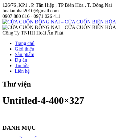
126/76 ,KP1 , P. Tân Hiệp , TP Biên Hòa , T. Đồng Nai
hoaianphat2010@gmail.com
0907 880 816 - 0971 026 411
Công Ty TNHH Hoài Ân Phát
Trang chủ
Giới thiệu
Sản phẩm
Dự án
Tin tức
Liên hệ
Thư viện
Untitled-4-400×327
DANH MỤC