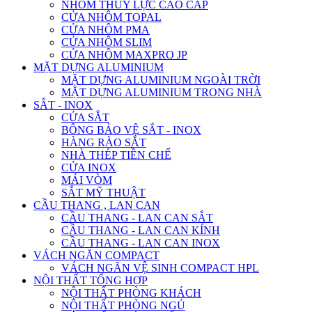
NHÔM THỦY LỰC CAO CẤP
CỬA NHÔM TOPAL
CỬA NHÔM PMA
CỬA NHÔM SLIM
CỬA NHÔM MAXPRO JP
MẶT DỰNG ALUMINIUM
MẶT DỰNG ALUMINIUM NGOÀI TRỜI
MẶT DỰNG ALUMINIUM TRONG NHÀ
SẮT - INOX
CỬA SẮT
BÔNG BẢO VỆ SẮT - INOX
HÀNG RÀO SẮT
NHÀ THÉP TIỀN CHẾ
CỬA INOX
MÁI VÒM
SẮT MỸ THUẬT
CẦU THANG , LAN CAN
CẦU THANG - LAN CAN SẮT
CẦU THANG - LAN CAN KÍNH
CẦU THANG - LAN CAN INOX
VÁCH NGĂN COMPACT
VÁCH NGĂN VỆ SINH COMPACT HPL
NỘI THẤT TỔNG HỢP
NỘI THẤT PHÒNG KHÁCH
NỘI THẤT PHÒNG NGỦ