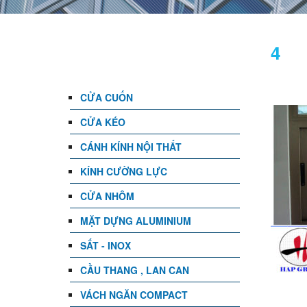
DANH MỤC
4
CỬA CUỐN
CỬA KÉO
CÁNH KÍNH NỘI THẤT
KÍNH CƯỜNG LỰC
CỬA NHÔM
MẶT DỰNG ALUMINIUM
SẮT - INOX
CẦU THANG , LAN CAN
VÁCH NGĂN COMPACT