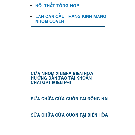
NỘI THẤT TỔNG HỢP
LAN CAN CẦU THANG KÍNH MÁNG
NHÔM COVER
TIN TỨC
CỬA NHÔM XINGFA BIÊN HÒA –
HƯỚNG DẪN TẠO TÀI KHOẢN
CHATGPT MIỄN PHÍ
SỬA CHỮA CỬA CUỐN TẠI ĐỒNG NAI
SỬA CHỮA CỬA CUỐN TẠI BIÊN HÒA