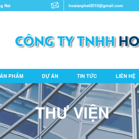
ng Nai
hoaianphat2010@gmail.com
ẢN PHẨM
DỰ ÁN
TIN TỨC
LIÊN HỆ
THƯ VIỆN