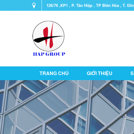
126/76 ,KP1 , P. Tân Hiệp , TP Biên Hòa , T. Đồ
TRANG CHỦ
GIỚI THIỆU
S