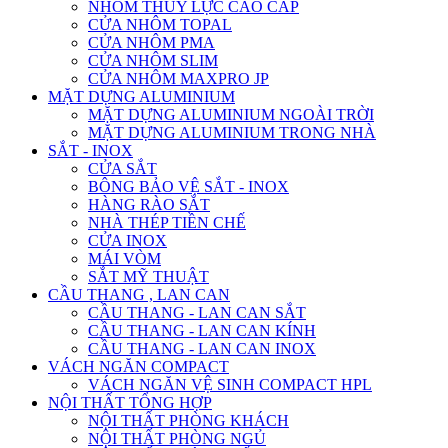
NHÔM THỦY LỰC CAO CẤP
CỬA NHÔM TOPAL
CỬA NHÔM PMA
CỬA NHÔM SLIM
CỬA NHÔM MAXPRO JP
MẶT DỰNG ALUMINIUM
MẶT DỰNG ALUMINIUM NGOÀI TRỜI
MẶT DỰNG ALUMINIUM TRONG NHÀ
SẮT - INOX
CỬA SẮT
BÔNG BẢO VỆ SẮT - INOX
HÀNG RÀO SẮT
NHÀ THÉP TIỀN CHẾ
CỬA INOX
MÁI VÒM
SẮT MỸ THUẬT
CẦU THANG , LAN CAN
CẦU THANG - LAN CAN SẮT
CẦU THANG - LAN CAN KÍNH
CẦU THANG - LAN CAN INOX
VÁCH NGĂN COMPACT
VÁCH NGĂN VỆ SINH COMPACT HPL
NỘI THẤT TỔNG HỢP
NỘI THẤT PHÒNG KHÁCH
NỘI THẤT PHÒNG NGỦ