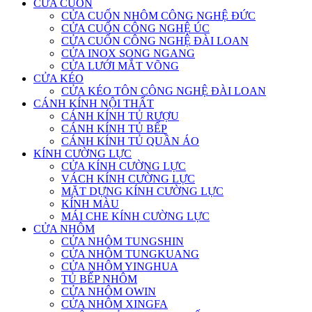
CỬA CUỐN
CỬA CUỐN NHÔM CÔNG NGHỆ ĐỨC
CỬA CUỐN CÔNG NGHỆ ÚC
CỬA CUỐN CÔNG NGHỆ ĐÀI LOAN
CỬA INOX SONG NGANG
CỬA LƯỚI MẮT VÕNG
CỬA KÉO
CỬA KÉO TÔN CÔNG NGHỆ ĐÀI LOAN
CÁNH KÍNH NỘI THẤT
CÁNH KÍNH TỦ RƯỢU
CÁNH KÍNH TỦ BẾP
CÁNH KÍNH TỦ QUẦN ÁO
KÍNH CƯỜNG LỰC
CỬA KÍNH CƯỜNG LỰC
VÁCH KÍNH CƯỜNG LỰC
MẶT DỰNG KÍNH CƯỜNG LỰC
KÍNH MÀU
MÁI CHE KÍNH CƯỜNG LỰC
CỬA NHÔM
CỬA NHÔM TUNGSHIN
CỬA NHÔM TUNGKUANG
CỬA NHÔM YINGHUA
TỦ BẾP NHÔM
CỬA NHÔM OWIN
CỬA NHÔM XINGFA