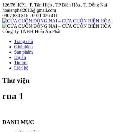
126/76 ,KP1 , P. Tân Hiệp , TP Biên Hòa , T. Đồng Nai
hoaianphat2010@gmail.com
0907 880 816 - 0971 026 411
Công Ty TNHH Hoài Ân Phát
Trang chủ
Giới thiệu
Sản phẩm
Dự án
Tin tức
Liên hệ
Thư viện
cua 1
DANH MỤC