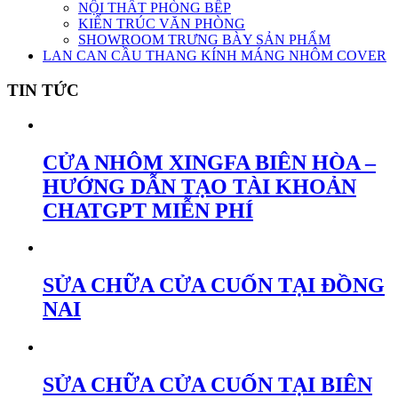
NỘI THẤT PHÒNG BẾP
KIẾN TRÚC VĂN PHÒNG
SHOWROOM TRƯNG BÀY SẢN PHẨM
LAN CAN CẦU THANG KÍNH MÁNG NHÔM COVER
TIN TỨC
CỬA NHÔM XINGFA BIÊN HÒA –
HƯỚNG DẪN TẠO TÀI KHOẢN
CHATGPT MIỄN PHÍ
SỬA CHỮA CỬA CUỐN TẠI ĐỒNG
NAI
SỬA CHỮA CỬA CUỐN TẠI BIÊN