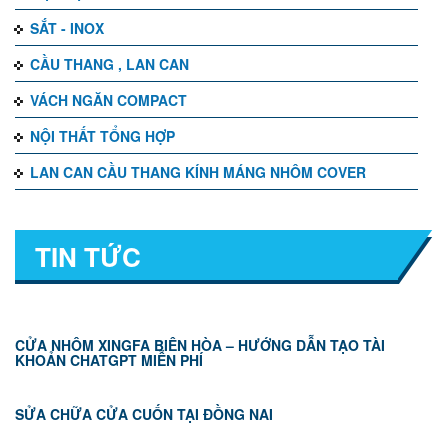
SẮT - INOX
CẦU THANG , LAN CAN
VÁCH NGĂN COMPACT
NỘI THẤT TỔNG HỢP
LAN CAN CẦU THANG KÍNH MÁNG NHÔM COVER
TIN TỨC
CỬA NHÔM XINGFA BIÊN HÒA – HƯỚNG DẪN TẠO TÀI
KHOẢN CHATGPT MIỄN PHÍ
SỬA CHỮA CỬA CUỐN TẠI ĐỒNG NAI