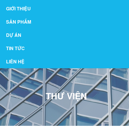
GIỚI THIỆU
SẢN PHẨM
DỰ ÁN
TIN TỨC
LIÊN HỆ
THƯ VIỆN