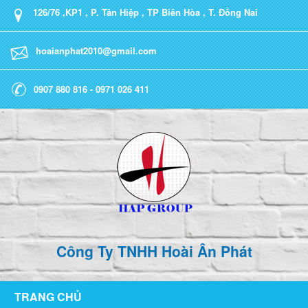
126/76 ,KP1 , P. Tân Hiệp , TP Biên Hòa , T. Đồng Nai
hoaianphat2010@gmail.com
0907 880 816 - 0971 026 411
Công Ty TNHH Hoài Ân Phát
TRANG CHỦ