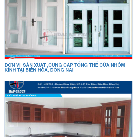
ĐƠN VỊ SẢN XUẤT ,CUNG CẤP TỔNG THỂ CỬA NHÔM
KÍNH TẠI BIÊN HÒA, ĐỒNG NAI