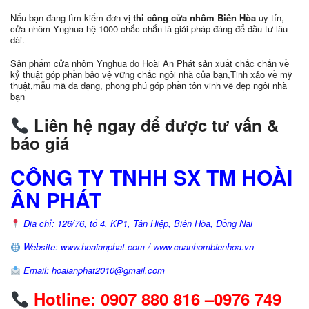
Nếu bạn đang tìm kiếm đơn vị
thi công cửa nhôm Biên Hòa
uy tín,
cửa nhôm Ynghua hệ 1000 chắc chắn là giải pháp đáng để đầu tư lâu
dài.
Sản phẩm cửa nhôm Ynghua do Hoài Ân Phát sản xuất chắc chắn về
kỷ thuật góp phần bảo vệ vững chắc ngôi nhà của bạn,Tinh xảo về mỹ
thuật,mẫu mã đa dạng, phong phú góp phần tôn vinh vẽ đẹp ngôi nhà
bạn
Liên hệ ngay để được tư vấn &
báo giá
CÔNG TY TNHH SX TM HOÀI
ÂN PHÁT
Địa chỉ: 126/76, tổ 4, KP1, Tân Hiệp, Biên Hòa, Đồng Nai
Website: www.hoaianphat.com / www.cuanhombienhoa.vn
Email: hoaianphat2010@gmail.com
Hotline: 0907 880 816 –0976 749