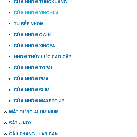
CỬA NHÔM TUNGKUANG
CỬA NHÔM YINGHUA
TỦ BẾP NHÔM
CỬA NHÔM OWIN
CỬA NHÔM XINGFA
NHÔM THỦY LỰC CAO CẤP
CỬA NHÔM TOPAL
CỬA NHÔM PMA
CỬA NHÔM SLIM
CỬA NHÔM MAXPRO JP
MẶT DỰNG ALUMINIUM
SẮT - INOX
CẦU THANG , LAN CAN