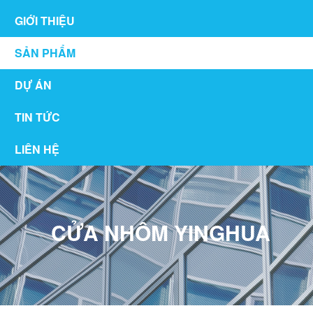
GIỚI THIỆU
SẢN PHẨM
DỰ ÁN
TIN TỨC
LIÊN HỆ
CỬA NHÔM YINGHUA