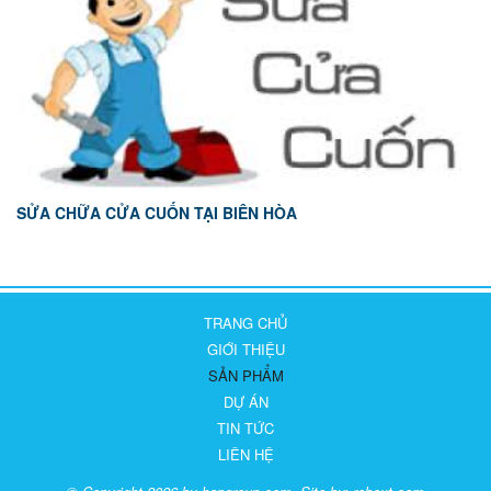
SỬA CHỮA CỬA CUỐN TẠI BIÊN HÒA
TRANG CHỦ
GIỚI THIỆU
SẢN PHẨM
DỰ ÁN
TIN TỨC
LIÊN HỆ