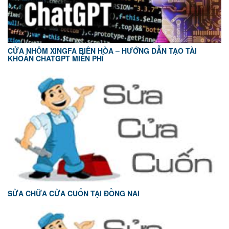
CỬA NHÔM XINGFA BIÊN HÒA – HƯỚNG DẪN TẠO TÀI
KHOẢN CHATGPT MIỄN PHÍ
SỬA CHỮA CỬA CUỐN TẠI ĐỒNG NAI