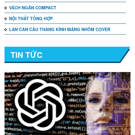
VÁCH NGĂN COMPACT
NỘI THẤT TỔNG HỢP
LAN CAN CẦU THANG KÍNH MÁNG NHÔM COVER
TIN TỨC