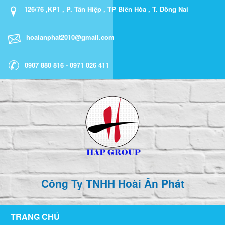
126/76 ,KP1 , P. Tân Hiệp , TP Biên Hòa , T. Đồng Nai
hoaianphat2010@gmail.com
0907 880 816 - 0971 026 411
Công Ty TNHH Hoài Ân Phát
TRANG CHỦ