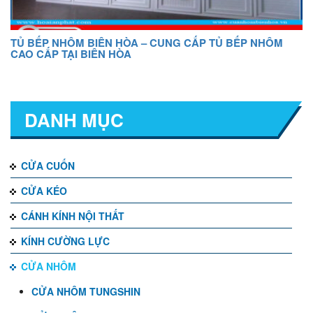
TỦ BẾP NHÔM BIÊN HÒA – CUNG CẤP TỦ BẾP NHÔM
CAO CẤP TẠI BIÊN HÒA
DANH MỤC
CỬA CUỐN
CỬA KÉO
CÁNH KÍNH NỘI THẤT
KÍNH CƯỜNG LỰC
CỬA NHÔM
CỬA NHÔM TUNGSHIN