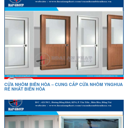
CỬA NHÔM BIÊN HÒA – CUNG CẤP CỬA NHÔM YNGHUA
RẺ NHẤT BIÊN HÒA