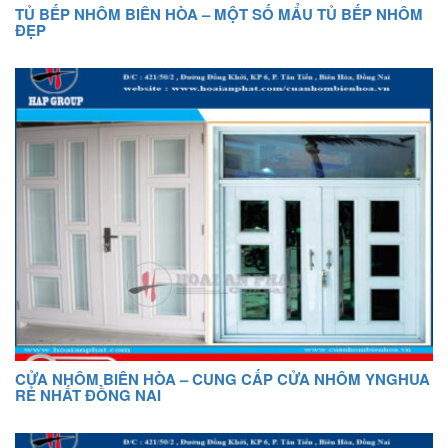
TỦ BẾP NHÔM BIÊN HÒA – MỘT SỐ MẨU TỦ BẾP NHÔM
ĐẸP
CỬA NHÔM BIÊN HÒA – CUNG CẤP CỬA NHÔM YNGHUA
RẺ NHẤT ĐỒNG NAI