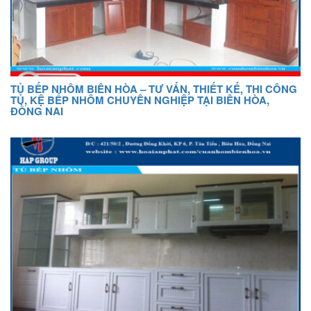
TỦ BẾP NHÔM BIÊN HÒA – TƯ VẤN, THIẾT KẾ, THI CÔNG
TỦ, KỆ BẾP NHÔM CHUYÊN NGHIỆP TẠI BIÊN HÒA,
ĐỒNG NAI