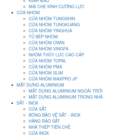
KÍNH MÀU
MÁI CHE KÍNH CƯỜNG LỰC
CỬA NHÔM
CỬA NHÔM TUNGSHIN
CỬA NHÔM TUNGKUANG
CỬA NHÔM YINGHUA
TỦ BẾP NHÔM
CỬA NHÔM OWIN
CỬA NHÔM XINGFA
NHÔM THỦY LỰC CAO CẤP
CỬA NHÔM TOPAL
CỬA NHÔM PMA
CỬA NHÔM SLIM
CỬA NHÔM MAXPRO JP
MẶT DỰNG ALUMINIUM
MẶT DỰNG ALUMINIUM NGOÀI TRỜI
MẶT DỰNG ALUMINIUM TRONG NHÀ
SẮT - INOX
CỬA SẮT
BÔNG BẢO VỆ SẮT - INOX
HÀNG RÀO SẮT
NHÀ THÉP TIỀN CHẾ
CỬA INOX