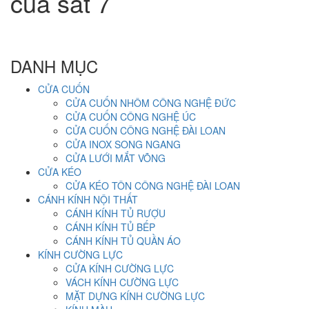
cua sat 7
DANH MỤC
CỬA CUỐN
CỬA CUỐN NHÔM CÔNG NGHỆ ĐỨC
CỬA CUỐN CÔNG NGHỆ ÚC
CỬA CUỐN CÔNG NGHỆ ĐÀI LOAN
CỬA INOX SONG NGANG
CỬA LƯỚI MẮT VÕNG
CỬA KÉO
CỬA KÉO TÔN CÔNG NGHỆ ĐÀI LOAN
CÁNH KÍNH NỘI THẤT
CÁNH KÍNH TỦ RƯỢU
CÁNH KÍNH TỦ BẾP
CÁNH KÍNH TỦ QUẦN ÁO
KÍNH CƯỜNG LỰC
CỬA KÍNH CƯỜNG LỰC
VÁCH KÍNH CƯỜNG LỰC
MẶT DỰNG KÍNH CƯỜNG LỰC