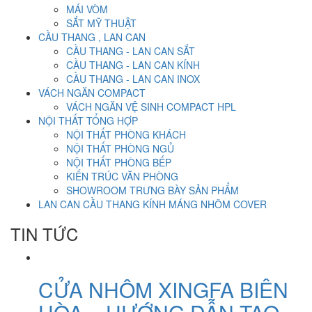
MÁI VÒM
SẮT MỸ THUẬT
CẦU THANG , LAN CAN
CẦU THANG - LAN CAN SẮT
CẦU THANG - LAN CAN KÍNH
CẦU THANG - LAN CAN INOX
VÁCH NGĂN COMPACT
VÁCH NGĂN VỆ SINH COMPACT HPL
NỘI THẤT TỔNG HỢP
NỘI THẤT PHÒNG KHÁCH
NỘI THẤT PHÒNG NGỦ
NỘI THẤT PHÒNG BẾP
KIẾN TRÚC VĂN PHÒNG
SHOWROOM TRƯNG BÀY SẢN PHẨM
LAN CAN CẦU THANG KÍNH MÁNG NHÔM COVER
TIN TỨC
CỬA NHÔM XINGFA BIÊN