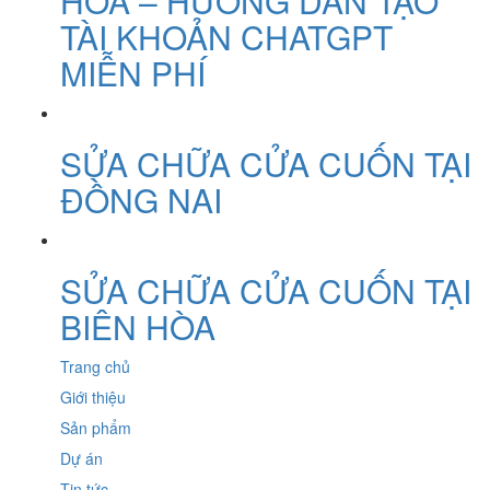
HÒA – HƯỚNG DẪN TẠO
TÀI KHOẢN CHATGPT
MIỄN PHÍ
SỬA CHỮA CỬA CUỐN TẠI
ĐỒNG NAI
SỬA CHỮA CỬA CUỐN TẠI
BIÊN HÒA
Trang chủ
Giới thiệu
Sản phẩm
Dự án
Tin tức