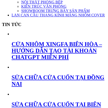
NỘI THẤT PHÒNG BẾP
KIẾN TRÚC VĂN PHÒNG
SHOWROOM TRƯNG BÀY SẢN PHẨM
LAN CAN CẦU THANG KÍNH MÁNG NHÔM COVER
TIN TỨC
CỬA NHÔM XINGFA BIÊN HÒA –
HƯỚNG DẪN TẠO TÀI KHOẢN
CHATGPT MIỄN PHÍ
SỬA CHỮA CỬA CUỐN TẠI ĐỒNG
NAI
SỬA CHỮA CỬA CUỐN TẠI BIÊN