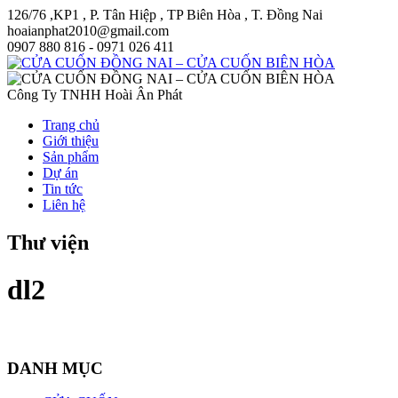
126/76 ,KP1 , P. Tân Hiệp , TP Biên Hòa , T. Đồng Nai
hoaianphat2010@gmail.com
0907 880 816 - 0971 026 411
Công Ty TNHH Hoài Ân Phát
Trang chủ
Giới thiệu
Sản phẩm
Dự án
Tin tức
Liên hệ
Thư viện
dl2
DANH MỤC