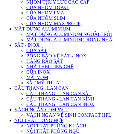
NHÔM THỦY LỰC CAO CẤP
CỬA NHÔM TOPAL
CỬA NHÔM PMA
CỬA NHÔM SLIM
CỬA NHÔM MAXPRO JP
MẶT DỰNG ALUMINIUM
MẶT DỰNG ALUMINIUM NGOÀI TRỜI
MẶT DỰNG ALUMINIUM TRONG NHÀ
SẮT - INOX
CỬA SẮT
BÔNG BẢO VỆ SẮT - INOX
HÀNG RÀO SẮT
NHÀ THÉP TIỀN CHẾ
CỬA INOX
MÁI VÒM
SẮT MỸ THUẬT
CẦU THANG , LAN CAN
CẦU THANG - LAN CAN SẮT
CẦU THANG - LAN CAN KÍNH
CẦU THANG - LAN CAN INOX
VÁCH NGĂN COMPACT
VÁCH NGĂN VỆ SINH COMPACT HPL
NỘI THẤT TỔNG HỢP
NỘI THẤT PHÒNG KHÁCH
NỘI THẤT PHÒNG NGỦ