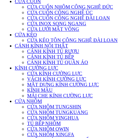
CỬA CUỐN
CỬA CUỐN NHÔM CÔNG NGHỆ ĐỨC
CỬA CUỐN CÔNG NGHỆ ÚC
CỬA CUỐN CÔNG NGHỆ ĐÀI LOAN
CỬA INOX SONG NGANG
CỬA LƯỚI MẮT VÕNG
CỬA KÉO
CỬA KÉO TÔN CÔNG NGHỆ ĐÀI LOAN
CÁNH KÍNH NỘI THẤT
CÁNH KÍNH TỦ RƯỢU
CÁNH KÍNH TỦ BẾP
CÁNH KÍNH TỦ QUẦN ÁO
KÍNH CƯỜNG LỰC
CỬA KÍNH CƯỜNG LỰC
VÁCH KÍNH CƯỜNG LỰC
MẶT DỰNG KÍNH CƯỜNG LỰC
KÍNH MÀU
MÁI CHE KÍNH CƯỜNG LỰC
CỬA NHÔM
CỬA NHÔM TUNGSHIN
CỬA NHÔM TUNGKUANG
CỬA NHÔM YINGHUA
TỦ BẾP NHÔM
CỬA NHÔM OWIN
CỬA NHÔM XINGFA