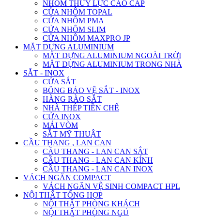
NHÔM THỦY LỰC CAO CẤP
CỬA NHÔM TOPAL
CỬA NHÔM PMA
CỬA NHÔM SLIM
CỬA NHÔM MAXPRO JP
MẶT DỰNG ALUMINIUM
MẶT DỰNG ALUMINIUM NGOÀI TRỜI
MẶT DỰNG ALUMINIUM TRONG NHÀ
SẮT - INOX
CỬA SẮT
BÔNG BẢO VỆ SẮT - INOX
HÀNG RÀO SẮT
NHÀ THÉP TIỀN CHẾ
CỬA INOX
MÁI VÒM
SẮT MỸ THUẬT
CẦU THANG , LAN CAN
CẦU THANG - LAN CAN SẮT
CẦU THANG - LAN CAN KÍNH
CẦU THANG - LAN CAN INOX
VÁCH NGĂN COMPACT
VÁCH NGĂN VỆ SINH COMPACT HPL
NỘI THẤT TỔNG HỢP
NỘI THẤT PHÒNG KHÁCH
NỘI THẤT PHÒNG NGỦ