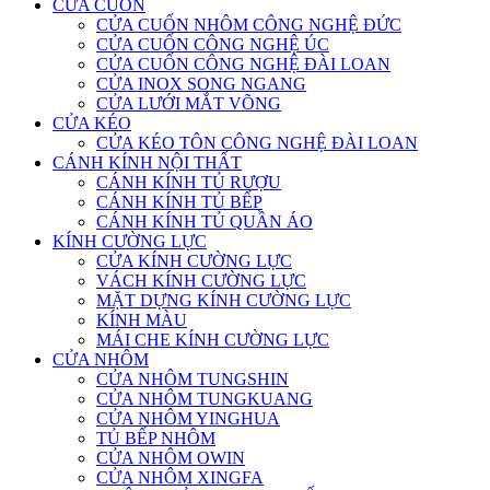
CỬA CUỐN
CỬA CUỐN NHÔM CÔNG NGHỆ ĐỨC
CỬA CUỐN CÔNG NGHỆ ÚC
CỬA CUỐN CÔNG NGHỆ ĐÀI LOAN
CỬA INOX SONG NGANG
CỬA LƯỚI MẮT VÕNG
CỬA KÉO
CỬA KÉO TÔN CÔNG NGHỆ ĐÀI LOAN
CÁNH KÍNH NỘI THẤT
CÁNH KÍNH TỦ RƯỢU
CÁNH KÍNH TỦ BẾP
CÁNH KÍNH TỦ QUẦN ÁO
KÍNH CƯỜNG LỰC
CỬA KÍNH CƯỜNG LỰC
VÁCH KÍNH CƯỜNG LỰC
MẶT DỰNG KÍNH CƯỜNG LỰC
KÍNH MÀU
MÁI CHE KÍNH CƯỜNG LỰC
CỬA NHÔM
CỬA NHÔM TUNGSHIN
CỬA NHÔM TUNGKUANG
CỬA NHÔM YINGHUA
TỦ BẾP NHÔM
CỬA NHÔM OWIN
CỬA NHÔM XINGFA