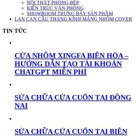
NỘI THẤT PHÒNG BẾP
KIẾN TRÚC VĂN PHÒNG
SHOWROOM TRƯNG BÀY SẢN PHẨM
LAN CAN CẦU THANG KÍNH MÁNG NHÔM COVER
TIN TỨC
CỬA NHÔM XINGFA BIÊN HÒA –
HƯỚNG DẪN TẠO TÀI KHOẢN
CHATGPT MIỄN PHÍ
SỬA CHỮA CỬA CUỐN TẠI ĐỒNG
NAI
SỬA CHỮA CỬA CUỐN TẠI BIÊN