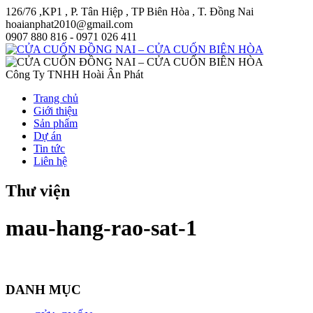
126/76 ,KP1 , P. Tân Hiệp , TP Biên Hòa , T. Đồng Nai
hoaianphat2010@gmail.com
0907 880 816 - 0971 026 411
Công Ty TNHH Hoài Ân Phát
Trang chủ
Giới thiệu
Sản phẩm
Dự án
Tin tức
Liên hệ
Thư viện
mau-hang-rao-sat-1
DANH MỤC