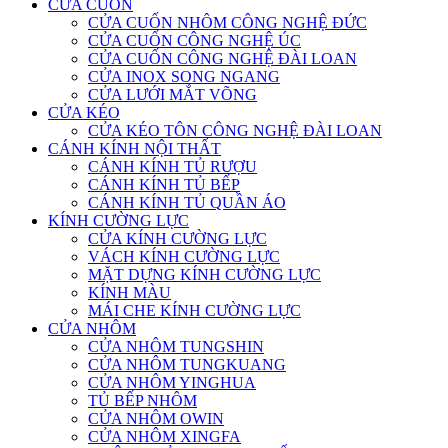
CỬA CUỐN
CỬA CUỐN NHÔM CÔNG NGHỆ ĐỨC
CỬA CUỐN CÔNG NGHỆ ÚC
CỬA CUỐN CÔNG NGHỆ ĐÀI LOAN
CỬA INOX SONG NGANG
CỬA LƯỚI MẮT VÕNG
CỬA KÉO
CỬA KÉO TÔN CÔNG NGHỆ ĐÀI LOAN
CÁNH KÍNH NỘI THẤT
CÁNH KÍNH TỦ RƯỢU
CÁNH KÍNH TỦ BẾP
CÁNH KÍNH TỦ QUẦN ÁO
KÍNH CƯỜNG LỰC
CỬA KÍNH CƯỜNG LỰC
VÁCH KÍNH CƯỜNG LỰC
MẶT DỰNG KÍNH CƯỜNG LỰC
KÍNH MÀU
MÁI CHE KÍNH CƯỜNG LỰC
CỬA NHÔM
CỬA NHÔM TUNGSHIN
CỬA NHÔM TUNGKUANG
CỬA NHÔM YINGHUA
TỦ BẾP NHÔM
CỬA NHÔM OWIN
CỬA NHÔM XINGFA