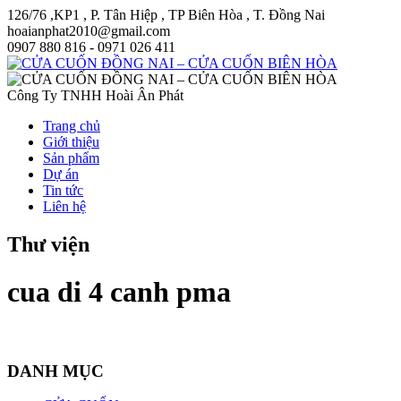
126/76 ,KP1 , P. Tân Hiệp , TP Biên Hòa , T. Đồng Nai
hoaianphat2010@gmail.com
0907 880 816 - 0971 026 411
Công Ty TNHH Hoài Ân Phát
Trang chủ
Giới thiệu
Sản phẩm
Dự án
Tin tức
Liên hệ
Thư viện
cua di 4 canh pma
DANH MỤC