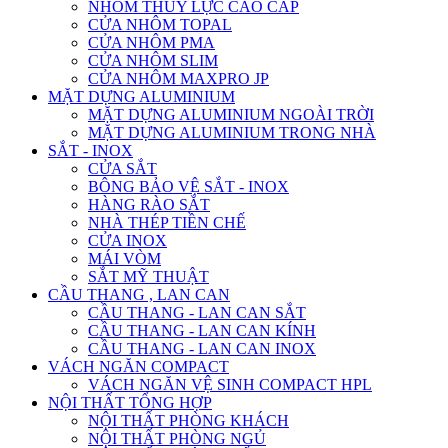
NHÔM THỦY LỰC CAO CẤP
CỬA NHÔM TOPAL
CỬA NHÔM PMA
CỬA NHÔM SLIM
CỬA NHÔM MAXPRO JP
MẶT DỰNG ALUMINIUM
MẶT DỰNG ALUMINIUM NGOÀI TRỜI
MẶT DỰNG ALUMINIUM TRONG NHÀ
SẮT - INOX
CỬA SẮT
BÔNG BẢO VỆ SẮT - INOX
HÀNG RÀO SẮT
NHÀ THÉP TIỀN CHẾ
CỬA INOX
MÁI VÒM
SẮT MỸ THUẬT
CẦU THANG , LAN CAN
CẦU THANG - LAN CAN SẮT
CẦU THANG - LAN CAN KÍNH
CẦU THANG - LAN CAN INOX
VÁCH NGĂN COMPACT
VÁCH NGĂN VỆ SINH COMPACT HPL
NỘI THẤT TỔNG HỢP
NỘI THẤT PHÒNG KHÁCH
NỘI THẤT PHÒNG NGỦ