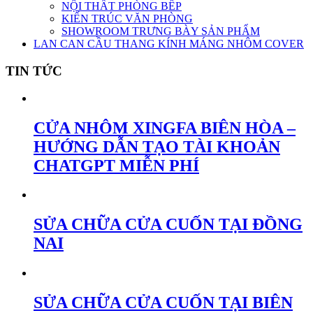
NỘI THẤT PHÒNG BẾP
KIẾN TRÚC VĂN PHÒNG
SHOWROOM TRƯNG BÀY SẢN PHẨM
LAN CAN CẦU THANG KÍNH MÁNG NHÔM COVER
TIN TỨC
CỬA NHÔM XINGFA BIÊN HÒA –
HƯỚNG DẪN TẠO TÀI KHOẢN
CHATGPT MIỄN PHÍ
SỬA CHỮA CỬA CUỐN TẠI ĐỒNG
NAI
SỬA CHỮA CỬA CUỐN TẠI BIÊN