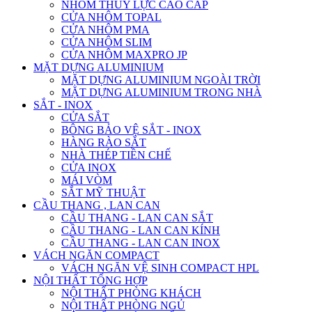
NHÔM THỦY LỰC CAO CẤP
CỬA NHÔM TOPAL
CỬA NHÔM PMA
CỬA NHÔM SLIM
CỬA NHÔM MAXPRO JP
MẶT DỰNG ALUMINIUM
MẶT DỰNG ALUMINIUM NGOÀI TRỜI
MẶT DỰNG ALUMINIUM TRONG NHÀ
SẮT - INOX
CỬA SẮT
BÔNG BẢO VỆ SẮT - INOX
HÀNG RÀO SẮT
NHÀ THÉP TIỀN CHẾ
CỬA INOX
MÁI VÒM
SẮT MỸ THUẬT
CẦU THANG , LAN CAN
CẦU THANG - LAN CAN SẮT
CẦU THANG - LAN CAN KÍNH
CẦU THANG - LAN CAN INOX
VÁCH NGĂN COMPACT
VÁCH NGĂN VỆ SINH COMPACT HPL
NỘI THẤT TỔNG HỢP
NỘI THẤT PHÒNG KHÁCH
NỘI THẤT PHÒNG NGỦ