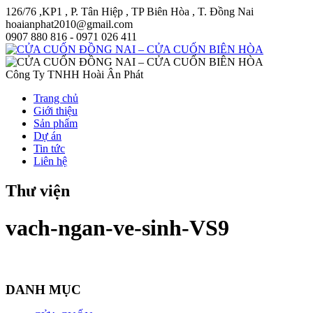
126/76 ,KP1 , P. Tân Hiệp , TP Biên Hòa , T. Đồng Nai
hoaianphat2010@gmail.com
0907 880 816 - 0971 026 411
Công Ty TNHH Hoài Ân Phát
Trang chủ
Giới thiệu
Sản phẩm
Dự án
Tin tức
Liên hệ
Thư viện
vach-ngan-ve-sinh-VS9
DANH MỤC