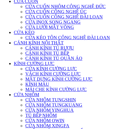
CỬA CUỐN
CỬA CUỐN NHÔM CÔNG NGHỆ ĐỨC
CỬA CUỐN CÔNG NGHỆ ÚC
CỬA CUỐN CÔNG NGHỆ ĐÀI LOAN
CỬA INOX SONG NGANG
CỬA LƯỚI MẮT VÕNG
CỬA KÉO
CỬA KÉO TÔN CÔNG NGHỆ ĐÀI LOAN
CÁNH KÍNH NỘI THẤT
CÁNH KÍNH TỦ RƯỢU
CÁNH KÍNH TỦ BẾP
CÁNH KÍNH TỦ QUẦN ÁO
KÍNH CƯỜNG LỰC
CỬA KÍNH CƯỜNG LỰC
VÁCH KÍNH CƯỜNG LỰC
MẶT DỰNG KÍNH CƯỜNG LỰC
KÍNH MÀU
MÁI CHE KÍNH CƯỜNG LỰC
CỬA NHÔM
CỬA NHÔM TUNGSHIN
CỬA NHÔM TUNGKUANG
CỬA NHÔM YINGHUA
TỦ BẾP NHÔM
CỬA NHÔM OWIN
CỬA NHÔM XINGFA