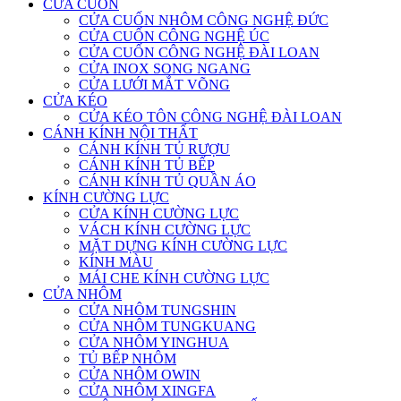
CỬA CUỐN
CỬA CUỐN NHÔM CÔNG NGHỆ ĐỨC
CỬA CUỐN CÔNG NGHỆ ÚC
CỬA CUỐN CÔNG NGHỆ ĐÀI LOAN
CỬA INOX SONG NGANG
CỬA LƯỚI MẮT VÕNG
CỬA KÉO
CỬA KÉO TÔN CÔNG NGHỆ ĐÀI LOAN
CÁNH KÍNH NỘI THẤT
CÁNH KÍNH TỦ RƯỢU
CÁNH KÍNH TỦ BẾP
CÁNH KÍNH TỦ QUẦN ÁO
KÍNH CƯỜNG LỰC
CỬA KÍNH CƯỜNG LỰC
VÁCH KÍNH CƯỜNG LỰC
MẶT DỰNG KÍNH CƯỜNG LỰC
KÍNH MÀU
MÁI CHE KÍNH CƯỜNG LỰC
CỬA NHÔM
CỬA NHÔM TUNGSHIN
CỬA NHÔM TUNGKUANG
CỬA NHÔM YINGHUA
TỦ BẾP NHÔM
CỬA NHÔM OWIN
CỬA NHÔM XINGFA