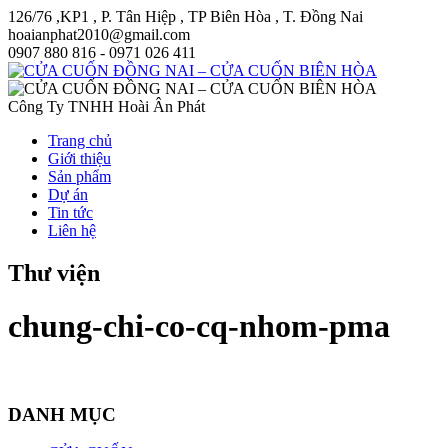
126/76 ,KP1 , P. Tân Hiệp , TP Biên Hòa , T. Đồng Nai
hoaianphat2010@gmail.com
0907 880 816 - 0971 026 411
Công Ty TNHH Hoài Ân Phát
Trang chủ
Giới thiệu
Sản phẩm
Dự án
Tin tức
Liên hệ
Thư viện
chung-chi-co-cq-nhom-pma
DANH MỤC