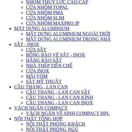
NHÔM THỦY LỰC CAO CẤP
CỬA NHÔM TOPAL
CỬA NHÔM PMA
CỬA NHÔM SLIM
CỬA NHÔM MAXPRO JP
MẶT DỰNG ALUMINIUM
MẶT DỰNG ALUMINIUM NGOÀI TRỜI
MẶT DỰNG ALUMINIUM TRONG NHÀ
SẮT - INOX
CỬA SẮT
BÔNG BẢO VỆ SẮT - INOX
HÀNG RÀO SẮT
NHÀ THÉP TIỀN CHẾ
CỬA INOX
MÁI VÒM
SẮT MỸ THUẬT
CẦU THANG , LAN CAN
CẦU THANG - LAN CAN SẮT
CẦU THANG - LAN CAN KÍNH
CẦU THANG - LAN CAN INOX
VÁCH NGĂN COMPACT
VÁCH NGĂN VỆ SINH COMPACT HPL
NỘI THẤT TỔNG HỢP
NỘI THẤT PHÒNG KHÁCH
NỘI THẤT PHÒNG NGỦ