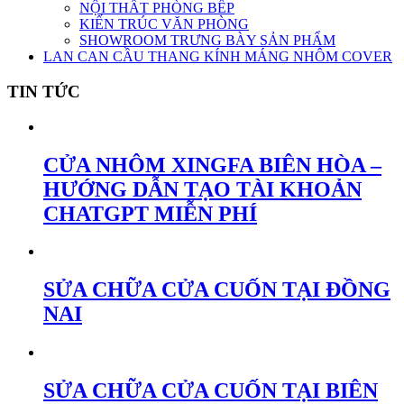
NỘI THẤT PHÒNG BẾP
KIẾN TRÚC VĂN PHÒNG
SHOWROOM TRƯNG BÀY SẢN PHẨM
LAN CAN CẦU THANG KÍNH MÁNG NHÔM COVER
TIN TỨC
CỬA NHÔM XINGFA BIÊN HÒA –
HƯỚNG DẪN TẠO TÀI KHOẢN
CHATGPT MIỄN PHÍ
SỬA CHỮA CỬA CUỐN TẠI ĐỒNG
NAI
SỬA CHỮA CỬA CUỐN TẠI BIÊN