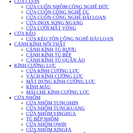
CỬA CUỐN
CỬA CUỐN NHÔM CÔNG NGHỆ ĐỨC
CỬA CUỐN CÔNG NGHỆ ÚC
CỬA CUỐN CÔNG NGHỆ ĐÀI LOAN
CỬA INOX SONG NGANG
CỬA LƯỚI MẮT VÕNG
CỬA KÉO
CỬA KÉO TÔN CÔNG NGHỆ ĐÀI LOAN
CÁNH KÍNH NỘI THẤT
CÁNH KÍNH TỦ RƯỢU
CÁNH KÍNH TỦ BẾP
CÁNH KÍNH TỦ QUẦN ÁO
KÍNH CƯỜNG LỰC
CỬA KÍNH CƯỜNG LỰC
VÁCH KÍNH CƯỜNG LỰC
MẶT DỰNG KÍNH CƯỜNG LỰC
KÍNH MÀU
MÁI CHE KÍNH CƯỜNG LỰC
CỬA NHÔM
CỬA NHÔM TUNGSHIN
CỬA NHÔM TUNGKUANG
CỬA NHÔM YINGHUA
TỦ BẾP NHÔM
CỬA NHÔM OWIN
CỬA NHÔM XINGFA