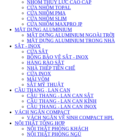
NHÔM THỦY LỰC CAO CẤP
CỬA NHÔM TOPAL
CỬA NHÔM PMA
CỬA NHÔM SLIM
CỬA NHÔM MAXPRO JP
MẶT DỰNG ALUMINIUM
MẶT DỰNG ALUMINIUM NGOÀI TRỜI
MẶT DỰNG ALUMINIUM TRONG NHÀ
SẮT - INOX
CỬA SẮT
BÔNG BẢO VỆ SẮT - INOX
HÀNG RÀO SẮT
NHÀ THÉP TIỀN CHẾ
CỬA INOX
MÁI VÒM
SẮT MỸ THUẬT
CẦU THANG , LAN CAN
CẦU THANG - LAN CAN SẮT
CẦU THANG - LAN CAN KÍNH
CẦU THANG - LAN CAN INOX
VÁCH NGĂN COMPACT
VÁCH NGĂN VỆ SINH COMPACT HPL
NỘI THẤT TỔNG HỢP
NỘI THẤT PHÒNG KHÁCH
NỘI THẤT PHÒNG NGỦ