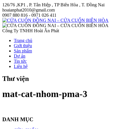
126/76 ,KP1 , P. Tân Hiệp , TP Biên Hòa , T. Đồng Nai
hoaianphat2010@gmail.com
0907 880 816 - 0971 026 411
Công Ty TNHH Hoài Ân Phát
Trang chủ
Giới thiệu
Sản phẩm
Dự án
Tin tức
Liên hệ
Thư viện
mat-cat-nhom-pma-3
DANH MỤC