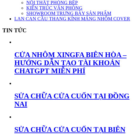
NỘI THẤT PHÒNG BẾP
KIẾN TRÚC VĂN PHÒNG
SHOWROOM TRƯNG BÀY SẢN PHẨM
LAN CAN CẦU THANG KÍNH MÁNG NHÔM COVER
TIN TỨC
CỬA NHÔM XINGFA BIÊN HÒA –
HƯỚNG DẪN TẠO TÀI KHOẢN
CHATGPT MIỄN PHÍ
SỬA CHỮA CỬA CUỐN TẠI ĐỒNG
NAI
SỬA CHỮA CỬA CUỐN TẠI BIÊN