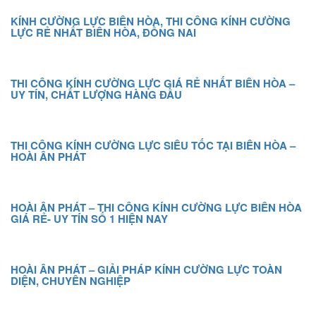
KÍNH CƯỜNG LỰC BIÊN HÒA, THI CÔNG KÍNH CƯỜNG
LỰC RẺ NHẤT BIÊN HÒA, ĐỒNG NAI
THI CÔNG KÍNH CƯỜNG LỰC GIÁ RẺ NHẤT BIÊN HÒA –
UY TÍN, CHẤT LƯỢNG HÀNG ĐẦU
THI CÔNG KÍNH CƯỜNG LỰC SIÊU TỐC TẠI BIÊN HÒA –
HOÀI ÂN PHÁT
HOÀI ÂN PHÁT – THI CÔNG KÍNH CƯỜNG LỰC BIÊN HÒA
GIÁ RẺ- UY TÍN SỐ 1 HIỆN NAY
HOÀI ÂN PHÁT – GIẢI PHÁP KÍNH CƯỜNG LỰC TOÀN
DIỆN, CHUYÊN NGHIỆP