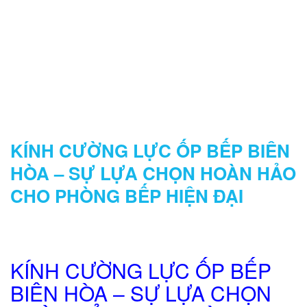
KÍNH MÀU
KÍNH CƯỜNG LỰC ỐP BẾP BIÊN
HÒA – SỰ LỰA CHỌN HOÀN HẢO
CHO PHÒNG BẾP HIỆN ĐẠI
KÍNH CƯỜNG LỰC ỐP BẾP
BIÊN HÒA – SỰ LỰA CHỌN