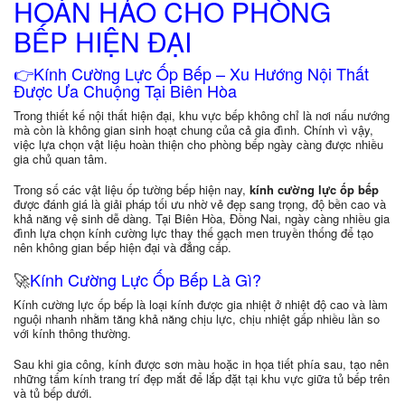
HOÀN HẢO CHO PHÒNG
BẾP HIỆN ĐẠI
👉Kính Cường Lực Ốp Bếp – Xu Hướng Nội Thất
Được Ưa Chuộng Tại Biên Hòa
Trong thiết kế nội thất hiện đại, khu vực bếp không chỉ là nơi nấu nướng
mà còn là không gian sinh hoạt chung của cả gia đình. Chính vì vậy,
việc lựa chọn vật liệu hoàn thiện cho phòng bếp ngày càng được nhiều
gia chủ quan tâm.
Trong số các vật liệu ốp tường bếp hiện nay,
kính cường lực ốp bếp
được đánh giá là giải pháp tối ưu nhờ vẻ đẹp sang trọng, độ bền cao và
khả năng vệ sinh dễ dàng. Tại Biên Hòa, Đồng Nai, ngày càng nhiều gia
đình lựa chọn kính cường lực thay thế gạch men truyền thống để tạo
nên không gian bếp hiện đại và đẳng cấp.
🚀
Kính Cường Lực Ốp Bếp Là Gì?
Kính cường lực ốp bếp là loại kính được gia nhiệt ở nhiệt độ cao và làm
nguội nhanh nhằm tăng khả năng chịu lực, chịu nhiệt gấp nhiều lần so
với kính thông thường.
Sau khi gia công, kính được sơn màu hoặc in họa tiết phía sau, tạo nên
những tấm kính trang trí đẹp mắt để lắp đặt tại khu vực giữa tủ bếp trên
và tủ bếp dưới.