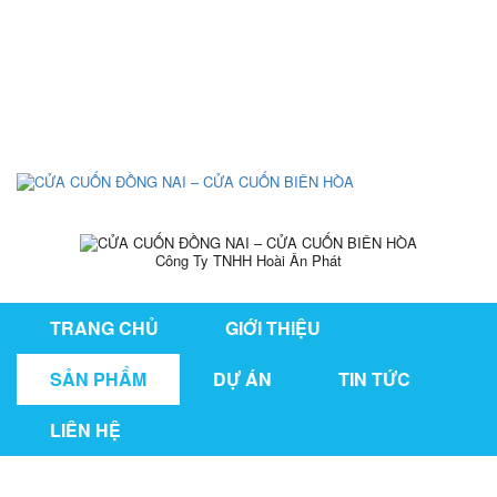
126/76 ,KP1 , P. Tân Hiệp , TP Biên
Hòa , T. Đồng Nai
hoaianphat2010@gmail.com
0907 880 816 - 0971 026 411
Công Ty TNHH Hoài Ân Phát
TRANG CHỦ
GIỚI THIỆU
SẢN PHẨM
DỰ ÁN
TIN TỨC
LIÊN HỆ