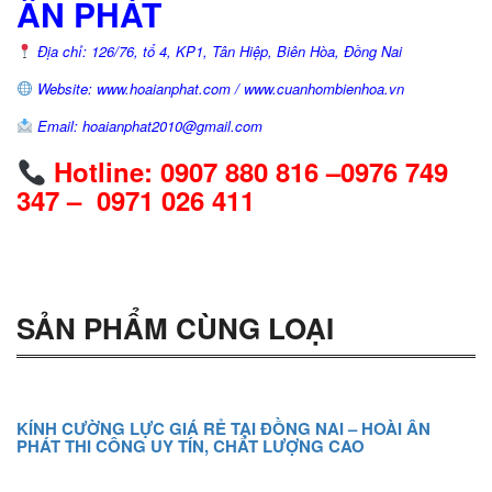
ÂN PHÁT
Địa chỉ: 126/76, tổ 4, KP1, Tân Hiệp, Biên Hòa, Đồng Nai
Website: www.hoaianphat.com / www.cuanhombienhoa.vn
Email: hoaianphat2010@gmail.com
Hotline: 0907 880 816 –0976 749
347 – 0971 026 411
SẢN PHẨM CÙNG LOẠI
KÍNH CƯỜNG LỰC GIÁ RẺ TẠI ĐỒNG NAI – HOÀI ÂN
PHÁT THI CÔNG UY TÍN, CHẤT LƯỢNG CAO