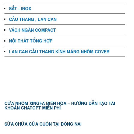
SẮT - INOX
CẦU THANG , LAN CAN
VÁCH NGĂN COMPACT
NỘI THẤT TỔNG HỢP
LAN CAN CẦU THANG KÍNH MÁNG NHÔM COVER
TIN TỨC
CỬA NHÔM XINGFA BIÊN HÒA – HƯỚNG DẪN TẠO TÀI
KHOẢN CHATGPT MIỄN PHÍ
SỬA CHỮA CỬA CUỐN TẠI ĐỒNG NAI