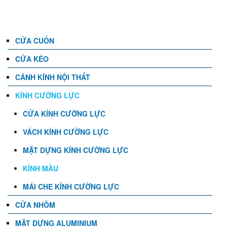
DANH MỤC
CỬA CUỐN
CỬA KÉO
CÁNH KÍNH NỘI THẤT
KÍNH CƯỜNG LỰC
CỬA KÍNH CƯỜNG LỰC
VÁCH KÍNH CƯỜNG LỰC
MẶT DỰNG KÍNH CƯỜNG LỰC
KÍNH MÀU
MÁI CHE KÍNH CƯỜNG LỰC
CỬA NHÔM
MẶT DỰNG ALUMINIUM