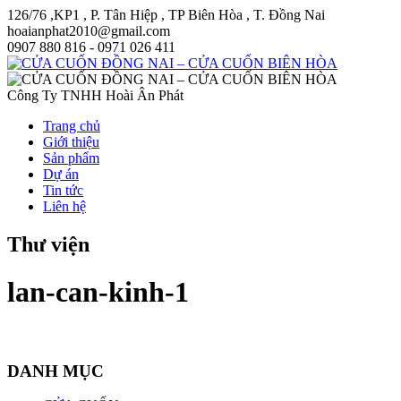
126/76 ,KP1 , P. Tân Hiệp , TP Biên Hòa , T. Đồng Nai
hoaianphat2010@gmail.com
0907 880 816 - 0971 026 411
Công Ty TNHH Hoài Ân Phát
Trang chủ
Giới thiệu
Sản phẩm
Dự án
Tin tức
Liên hệ
Thư viện
lan-can-kinh-1
DANH MỤC