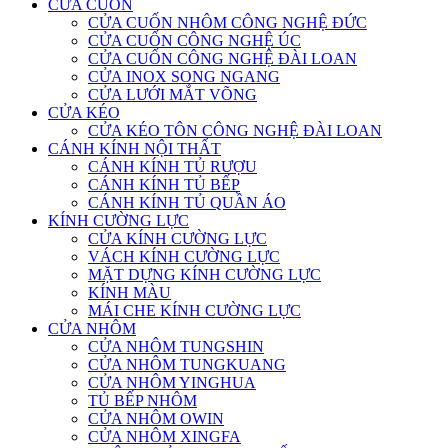
CỬA CUỐN
CỬA CUỐN NHÔM CÔNG NGHỆ ĐỨC
CỬA CUỐN CÔNG NGHỆ ÚC
CỬA CUỐN CÔNG NGHỆ ĐÀI LOAN
CỬA INOX SONG NGANG
CỬA LƯỚI MẮT VÕNG
CỬA KÉO
CỬA KÉO TÔN CÔNG NGHỆ ĐÀI LOAN
CÁNH KÍNH NỘI THẤT
CÁNH KÍNH TỦ RƯỢU
CÁNH KÍNH TỦ BẾP
CÁNH KÍNH TỦ QUẦN ÁO
KÍNH CƯỜNG LỰC
CỬA KÍNH CƯỜNG LỰC
VÁCH KÍNH CƯỜNG LỰC
MẶT DỰNG KÍNH CƯỜNG LỰC
KÍNH MÀU
MÁI CHE KÍNH CƯỜNG LỰC
CỬA NHÔM
CỬA NHÔM TUNGSHIN
CỬA NHÔM TUNGKUANG
CỬA NHÔM YINGHUA
TỦ BẾP NHÔM
CỬA NHÔM OWIN
CỬA NHÔM XINGFA