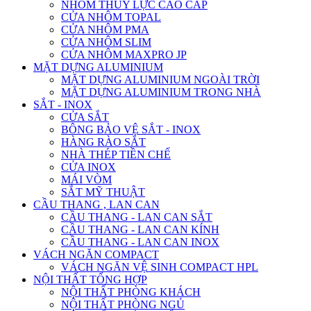
NHÔM THỦY LỰC CAO CẤP
CỬA NHÔM TOPAL
CỬA NHÔM PMA
CỬA NHÔM SLIM
CỬA NHÔM MAXPRO JP
MẶT DỰNG ALUMINIUM
MẶT DỰNG ALUMINIUM NGOÀI TRỜI
MẶT DỰNG ALUMINIUM TRONG NHÀ
SẮT - INOX
CỬA SẮT
BÔNG BẢO VỆ SẮT - INOX
HÀNG RÀO SẮT
NHÀ THÉP TIỀN CHẾ
CỬA INOX
MÁI VÒM
SẮT MỸ THUẬT
CẦU THANG , LAN CAN
CẦU THANG - LAN CAN SẮT
CẦU THANG - LAN CAN KÍNH
CẦU THANG - LAN CAN INOX
VÁCH NGĂN COMPACT
VÁCH NGĂN VỆ SINH COMPACT HPL
NỘI THẤT TỔNG HỢP
NỘI THẤT PHÒNG KHÁCH
NỘI THẤT PHÒNG NGỦ