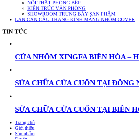
NỘI THẤT PHÒNG BẾP
KIẾN TRÚC VĂN PHÒNG
SHOWROOM TRƯNG BÀY SẢN PHẨM
LAN CAN CẦU THANG KÍNH MÁNG NHÔM COVER
TIN TỨC
CỬA NHÔM XINGFA BIÊN HÒA – 
SỬA CHỮA CỬA CUỐN TẠI ĐỒNG 
SỬA CHỮA CỬA CUỐN TẠI BIÊN 
Trang chủ
Giới thiệu
Sản phẩm