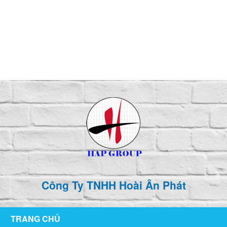
126/76 ,KP1 , P. Tân Hiệp , TP Biên Hòa , T. Đồng Nai
hoaianphat2010@gmail.com
0907 880 816 - 0971 026 411
Công Ty TNHH Hoài Ân Phát
TRANG CHỦ