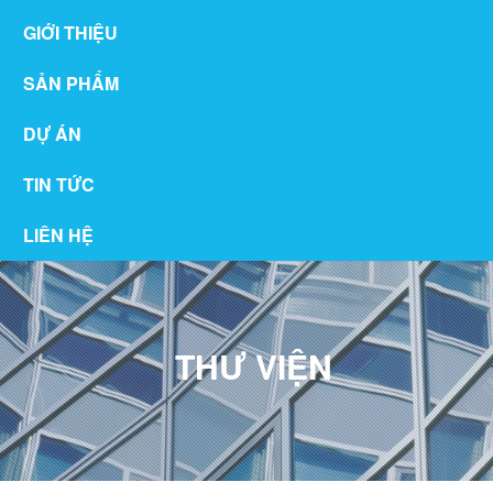
GIỚI THIỆU
SẢN PHẨM
DỰ ÁN
TIN TỨC
LIÊN HỆ
THƯ VIỆN