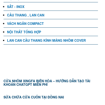
SẮT - INOX
CẦU THANG , LAN CAN
VÁCH NGĂN COMPACT
NỘI THẤT TỔNG HỢP
LAN CAN CẦU THANG KÍNH MÁNG NHÔM COVER
TIN TỨC
CỬA NHÔM XINGFA BIÊN HÒA – HƯỚNG DẪN TẠO TÀI
KHOẢN CHATGPT MIỄN PHÍ
SỬA CHỮA CỬA CUỐN TẠI ĐỒNG NAI