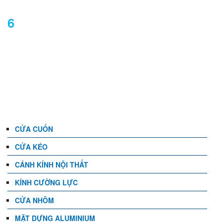
6
DANH MỤC
CỬA CUỐN
CỬA KÉO
CÁNH KÍNH NỘI THẤT
KÍNH CƯỜNG LỰC
CỬA NHÔM
MẶT DỰNG ALUMINIUM