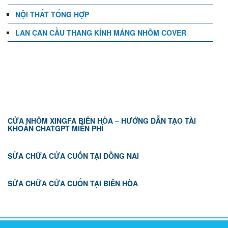
NỘI THẤT TỔNG HỢP
LAN CAN CẦU THANG KÍNH MÁNG NHÔM COVER
TIN TỨC
CỬA NHÔM XINGFA BIÊN HÒA – HƯỚNG DẪN TẠO TÀI
KHOẢN CHATGPT MIỄN PHÍ
SỬA CHỮA CỬA CUỐN TẠI ĐỒNG NAI
SỬA CHỮA CỬA CUỐN TẠI BIÊN HÒA