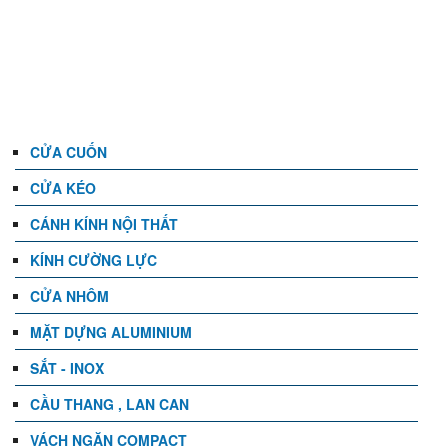
DANH MỤC
CỬA CUỐN
CỬA KÉO
CÁNH KÍNH NỘI THẤT
KÍNH CƯỜNG LỰC
CỬA NHÔM
MẶT DỰNG ALUMINIUM
SẮT - INOX
CẦU THANG , LAN CAN
VÁCH NGĂN COMPACT