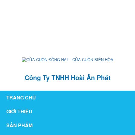
126/76 ,KP1 , P. Tân Hiệp , TP Biên Hòa , T. Đồng Nai
hoaianphat2010@gmail.com
0907 880 816 - 0971 026 411
Công Ty TNHH Hoài Ân Phát
TRANG CHỦ
GIỚI THIỆU
SẢN PHẨM